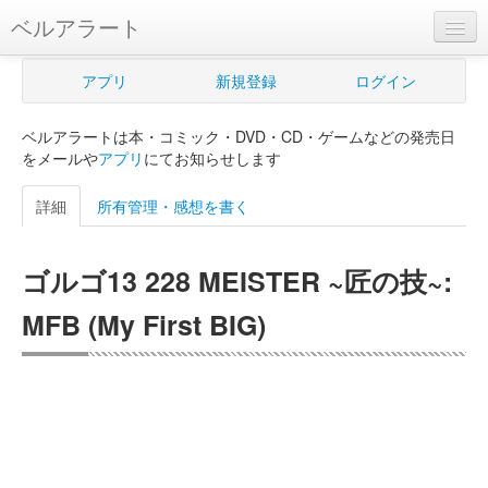
ベルアラート
ベルアラートとは
アプリ
新規登録
ログイン
ヘルプ
ベルアラートは本・コミック・DVD・CD・ゲームなどの発売日
新規登録
をメールや
アプリ
にてお知らせします
ログイン
詳細
所有管理・感想を書く
Myカレンダー
ゴルゴ13 228 MEISTER ~匠の技~:
購入管理
MFB (My First BIG)
Myシェルフ
プレミアム