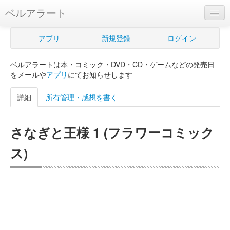
ベルアラート
ベルアラートとは
アプリ
新規登録
ログイン
ヘルプ
ベルアラートは本・コミック・DVD・CD・ゲームなどの発売日
新規登録
をメールや
アプリ
にてお知らせします
ログイン
詳細
所有管理・感想を書く
Myカレンダー
さなぎと王様 1 (フラワーコミック
購入管理
ス)
Myシェルフ
プレミアム