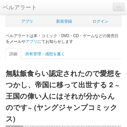
ベルアラート
ベルアラートとは
アプリ
新規登録
ログイン
ヘルプ
ベルアラートは本・コミック・DVD・CD・ゲームなどの発売日
新規登録
をメールや
アプリ
にてお知らせします
ログイン
詳細
所有管理・感想を書く
Myカレンダー
無駄飯食らい認定されたので愛想を
購入管理
つかし、帝国に移って出世する 2 ~
Myシェルフ
王国の偉い人にはそれが分からん
プレミアム
のです~ (ヤングジャンプコミック
ス)