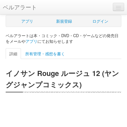
ベルアラート
ベルアラートとは
アプリ
新規登録
ログイン
ヘルプ
ベルアラートは本・コミック・DVD・CD・ゲームなどの発売日
新規登録
をメールや
アプリ
にてお知らせします
ログイン
詳細
所有管理・感想を書く
Myカレンダー
イノサン Rouge ルージュ 12 (ヤン
購入管理
グジャンプコミックス)
Myシェルフ
プレミアム