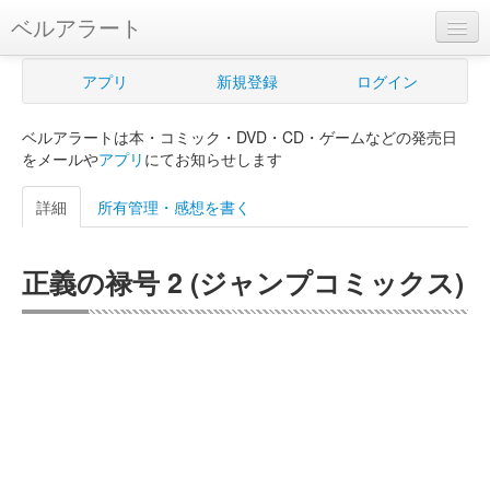
ベルアラート
ベルアラートとは
アプリ
新規登録
ログイン
ヘルプ
ベルアラートは本・コミック・DVD・CD・ゲームなどの発売日
新規登録
をメールや
アプリ
にてお知らせします
ログイン
詳細
所有管理・感想を書く
Myカレンダー
正義の禄号 2 (ジャンプコミックス)
購入管理
Myシェルフ
プレミアム