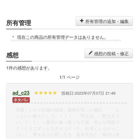
所有管理
所有管理の追加・編集
現在この商品の所有管理データはありません。
感想
感想の投稿・修正
1件の感想があります。
1
/
1
ページ
ad_c23
★
★
★
★
★
投稿日:2023年07月07日 21:49
ネタバレ
花楓くんや小紅羅の成長、最期を悟った椿妃、「『も
っといい教えにして』！！！」「野火丸……野火丸で
いい？」という夏羽の真っ直ぐな言葉、色んな場面で
グッときてずっと泣きそうだった。頼電くんもかっこ
いいし、野火丸は心配になる。藍本先生が「最初は美