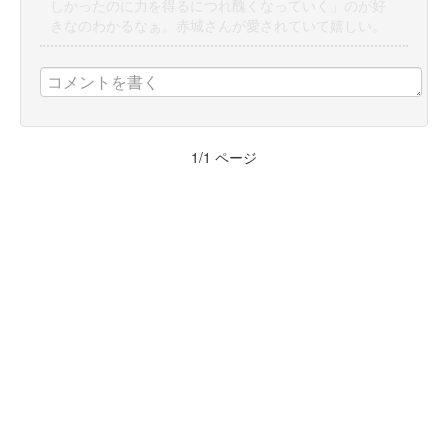
しかったのに力を得るにつれ醜くなっていく」のが好
きなのわかるなぁ。赤城さんが愛されていて嬉しい。
1
/
1
ページ