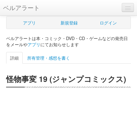
ベルアラート
ベルアラートとは
アプリ
新規登録
ログイン
ヘルプ
ベルアラートは本・コミック・DVD・CD・ゲームなどの発売日
新規登録
をメールや
アプリ
にてお知らせします
ログイン
詳細
所有管理・感想を書く
Myカレンダー
怪物事変 19 (ジャンプコミックス)
購入管理
Myシェルフ
プレミアム