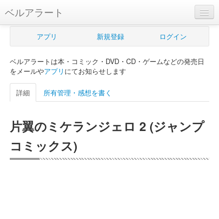
ベルアラート
ベルアラートとは
アプリ
新規登録
ログイン
ヘルプ
ベルアラートは本・コミック・DVD・CD・ゲームなどの発売日
新規登録
をメールや
アプリ
にてお知らせします
ログイン
詳細
所有管理・感想を書く
Myカレンダー
片翼のミケランジェロ 2 (ジャンプ
購入管理
コミックス)
Myシェルフ
プレミアム