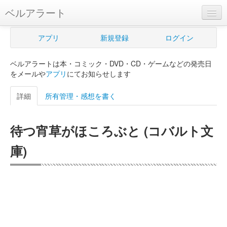
ベルアラート
ベルアラートとは
アプリ
新規登録
ログイン
ヘルプ
ベルアラートは本・コミック・DVD・CD・ゲームなどの発売日
新規登録
をメールや
アプリ
にてお知らせします
ログイン
詳細
所有管理・感想を書く
Myカレンダー
待つ宵草がほころぶと (コバルト文
購入管理
庫)
Myシェルフ
プレミアム