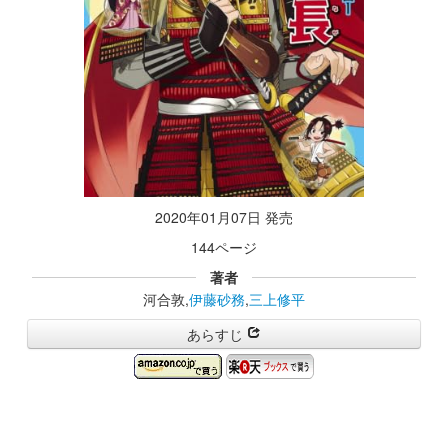
2020年01月07日 発売
144ページ
著者
河合敦,
伊藤砂務
,
三上修平
あらすじ