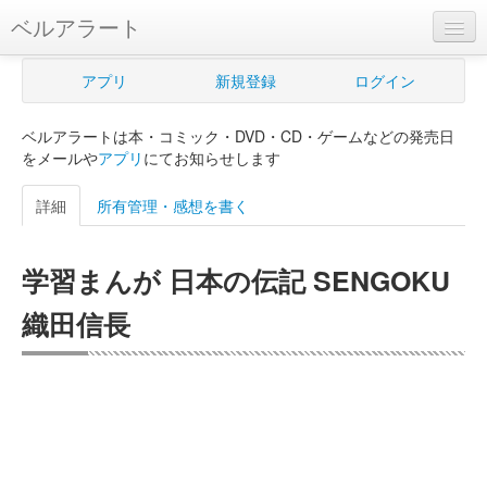
ベルアラート
ベルアラートとは
アプリ
新規登録
ログイン
ヘルプ
ベルアラートは本・コミック・DVD・CD・ゲームなどの発売日
新規登録
をメールや
アプリ
にてお知らせします
ログイン
詳細
所有管理・感想を書く
Myカレンダー
学習まんが 日本の伝記 SENGOKU
購入管理
織田信長
Myシェルフ
プレミアム