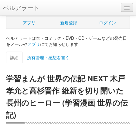
ベルアラート
ベルアラートとは
アプリ
新規登録
ログイン
ヘルプ
ベルアラートは本・コミック・DVD・CD・ゲームなどの発売日
新規登録
をメールや
アプリ
にてお知らせします
ログイン
詳細
所有管理・感想を書く
Myカレンダー
学習まんが 世界の伝記 NEXT 木戸
購入管理
孝允と高杉晋作 維新を切り開いた
Myシェルフ
長州のヒーロー (学習漫画 世界の伝
プレミアム
記)