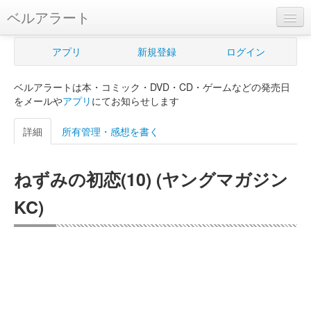
ベルアラート
ベルアラートとは
アプリ
新規登録
ログイン
ヘルプ
ベルアラートは本・コミック・DVD・CD・ゲームなどの発売日
新規登録
をメールや
アプリ
にてお知らせします
ログイン
詳細
所有管理・感想を書く
Myカレンダー
ねずみの初恋(10) (ヤングマガジン
購入管理
KC)
Myシェルフ
プレミアム