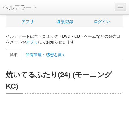
ベルアラート
ベルアラートとは
アプリ
新規登録
ログイン
ヘルプ
ベルアラートは本・コミック・DVD・CD・ゲームなどの発売日
新規登録
をメールや
アプリ
にてお知らせします
ログイン
詳細
所有管理・感想を書く
Myカレンダー
焼いてるふたり(24) (モーニング
購入管理
KC)
Myシェルフ
プレミアム