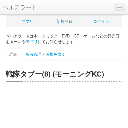
ベルアラート
ベルアラートとは
アプリ
新規登録
ログイン
ヘルプ
ベルアラートは本・コミック・DVD・CD・ゲームなどの発売日
新規登録
をメールや
アプリ
にてお知らせします
ログイン
詳細
所有管理・感想を書く
Myカレンダー
戦隊タブー(8) (モーニングKC)
購入管理
Myシェルフ
プレミアム