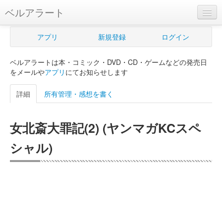
ベルアラート
ベルアラートとは
アプリ
新規登録
ログイン
ヘルプ
ベルアラートは本・コミック・DVD・CD・ゲームなどの発売日
新規登録
をメールや
アプリ
にてお知らせします
ログイン
詳細
所有管理・感想を書く
Myカレンダー
女北斎大罪記(2) (ヤンマガKCスペ
購入管理
シャル)
Myシェルフ
プレミアム