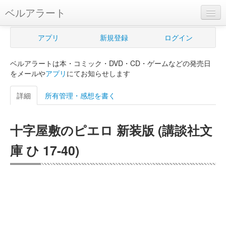
ベルアラート
ベルアラートとは
アプリ
新規登録
ログイン
ヘルプ
ベルアラートは本・コミック・DVD・CD・ゲームなどの発売日
新規登録
をメールや
アプリ
にてお知らせします
ログイン
詳細
所有管理・感想を書く
Myカレンダー
十字屋敷のピエロ 新装版 (講談社文
購入管理
庫 ひ 17-40)
Myシェルフ
プレミアム