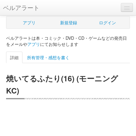
ベルアラート
ベルアラートとは
アプリ
新規登録
ログイン
ヘルプ
ベルアラートは本・コミック・DVD・CD・ゲームなどの発売日
新規登録
をメールや
アプリ
にてお知らせします
ログイン
詳細
所有管理・感想を書く
Myカレンダー
焼いてるふたり(16) (モーニング
購入管理
KC)
Myシェルフ
プレミアム