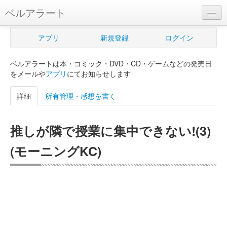
ベルアラート
ベルアラートとは
アプリ
新規登録
ログイン
ヘルプ
ベルアラートは本・コミック・DVD・CD・ゲームなどの発売日
新規登録
をメールや
アプリ
にてお知らせします
ログイン
詳細
所有管理・感想を書く
Myカレンダー
推しが隣で授業に集中できない!(3)
購入管理
(モーニングKC)
Myシェルフ
プレミアム