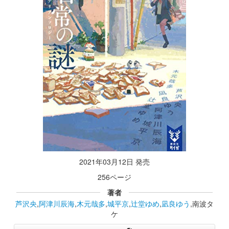
2021年03月12日 発売
256ページ
著者
芦沢央
,
阿津川辰海
,
木元哉多
,
城平京
,
辻堂ゆめ
,
凪良ゆう
,南波タ
ケ