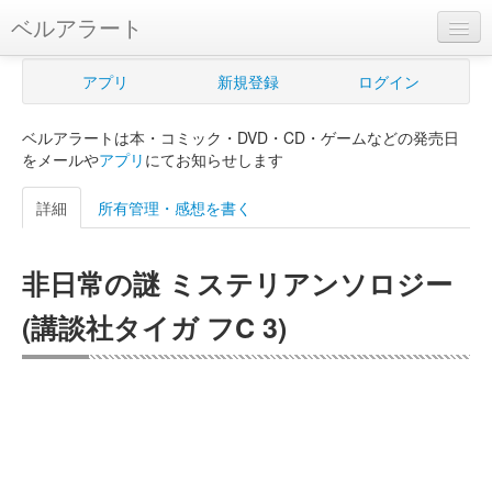
ベルアラート
ベルアラートとは
アプリ
新規登録
ログイン
ヘルプ
ベルアラートは本・コミック・DVD・CD・ゲームなどの発売日
新規登録
をメールや
アプリ
にてお知らせします
ログイン
詳細
所有管理・感想を書く
Myカレンダー
非日常の謎 ミステリアンソロジー
購入管理
(講談社タイガ フC 3)
Myシェルフ
プレミアム