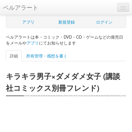
ベルアラート
ベルアラートとは
アプリ
新規登録
ログイン
ヘルプ
ベルアラートは本・コミック・DVD・CD・ゲームなどの発売日
新規登録
をメールや
アプリ
にてお知らせします
ログイン
詳細
所有管理・感想を書く
Myカレンダー
キラキラ男子×ダメダメ女子 (講談
購入管理
社コミックス別冊フレンド)
Myシェルフ
プレミアム