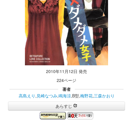
2010年11月12日 発売
224ページ
著者
高島えり
,
見崎なつみ
,
鳴海涼
,B型,
梅野花
,
三森かおり
あらすじ