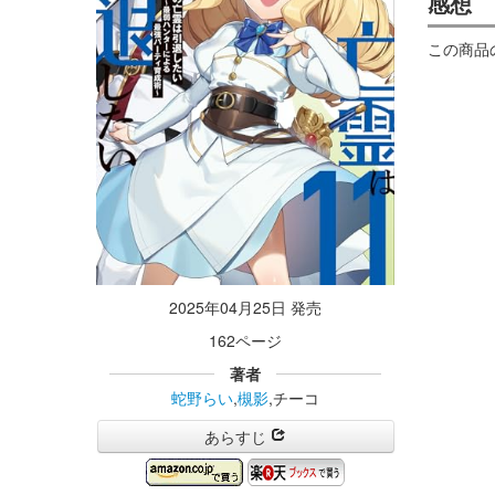
感想
この商品
2025年04月25日 発売
162ページ
著者
蛇野らい
,
槻影
,チーコ
あらすじ