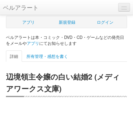
ベルアラート
ベルアラートとは
アプリ
新規登録
ログイン
ヘルプ
ベルアラートは本・コミック・DVD・CD・ゲームなどの発売日
新規登録
をメールや
アプリ
にてお知らせします
ログイン
詳細
所有管理・感想を書く
Myカレンダー
辺境領主令嬢の白い結婚2 (メディ
購入管理
アワークス文庫)
Myシェルフ
プレミアム