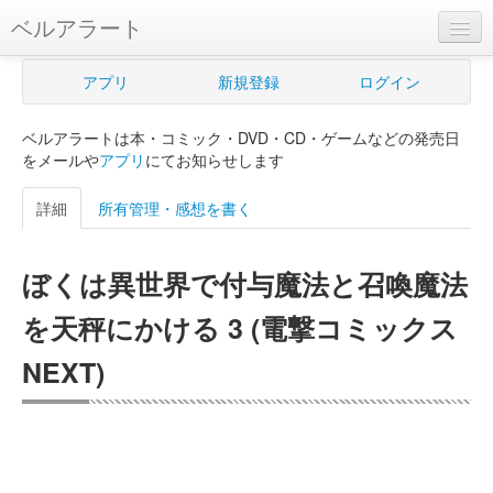
ベルアラート
ベルアラートとは
アプリ
新規登録
ログイン
ヘルプ
ベルアラートは本・コミック・DVD・CD・ゲームなどの発売日
新規登録
をメールや
アプリ
にてお知らせします
ログイン
詳細
所有管理・感想を書く
Myカレンダー
ぼくは異世界で付与魔法と召喚魔法
購入管理
を天秤にかける 3 (電撃コミックス
Myシェルフ
NEXT)
プレミアム