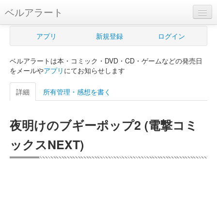
ベルアラート
ベルアラートとは
アプリ
新規登録
ログイン
ヘルプ
ベルアラートは本・コミック・DVD・CD・ゲームなどの発売日
新規登録
をメールや
アプリ
にてお知らせします
ログイン
詳細
所有管理・感想を書く
Myカレンダー
夜明けのブギーポップ2 (電撃コミ
購入管理
ックスNEXT)
Myシェルフ
プレミアム