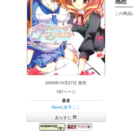
感想
この商品
2009年10月27日 発売
187ページ
著者
Navel
,
奈月ここ
あらすじ