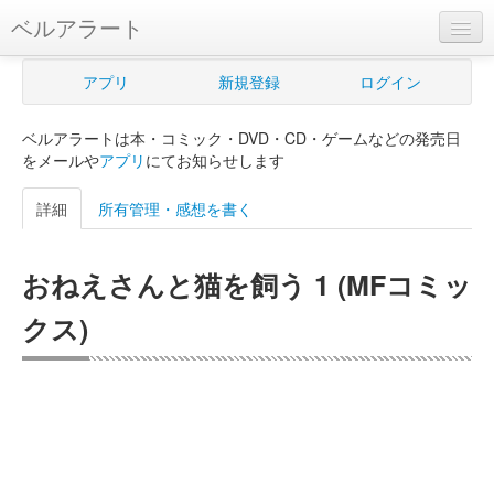
ベルアラート
ベルアラートとは
アプリ
新規登録
ログイン
ヘルプ
ベルアラートは本・コミック・DVD・CD・ゲームなどの発売日
新規登録
をメールや
アプリ
にてお知らせします
ログイン
詳細
所有管理・感想を書く
Myカレンダー
おねえさんと猫を飼う 1 (MFコミッ
購入管理
クス)
Myシェルフ
プレミアム