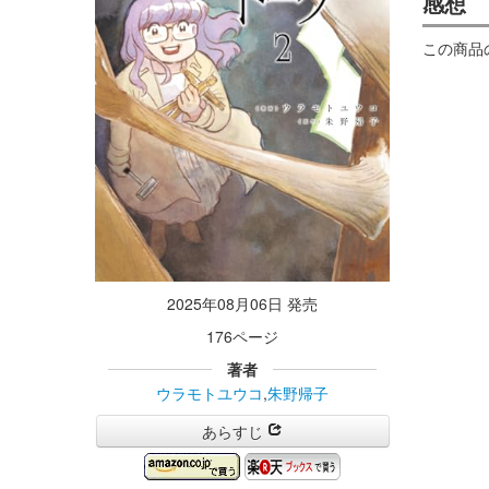
感想
この商品
2025年08月06日 発売
176ページ
著者
ウラモトユウコ
,
朱野帰子
あらすじ