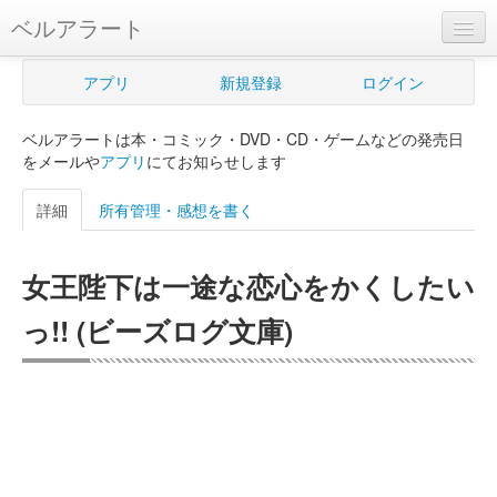
ベルアラート
ベルアラートとは
アプリ
新規登録
ログイン
ヘルプ
ベルアラートは本・コミック・DVD・CD・ゲームなどの発売日
新規登録
をメールや
アプリ
にてお知らせします
ログイン
詳細
所有管理・感想を書く
Myカレンダー
女王陛下は一途な恋心をかくしたい
購入管理
っ!! (ビーズログ文庫)
Myシェルフ
プレミアム