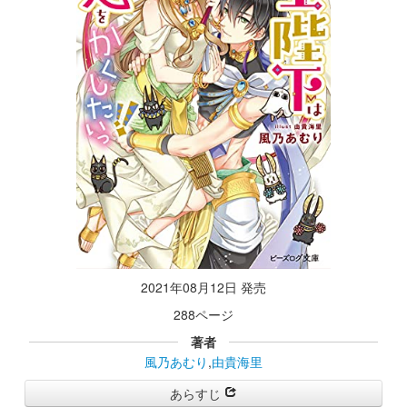
2021年08月12日 発売
288ページ
著者
風乃あむり
,
由貴海里
あらすじ