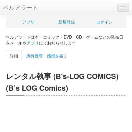
ベルアラート
ベルアラートとは
アプリ
新規登録
ログイン
ヘルプ
ベルアラートは本・コミック・DVD・CD・ゲームなどの発売日
新規登録
をメールや
アプリ
にてお知らせします
ログイン
詳細
所有管理・感想を書く
Myカレンダー
レンタル執事 (B's-LOG COMICS)
購入管理
(B’s LOG Comics)
Myシェルフ
プレミアム