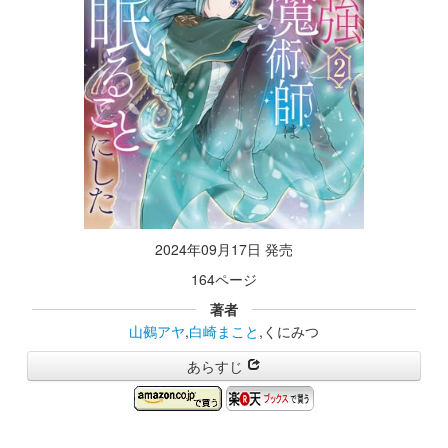
2024年09月17日 発売
164ページ
著者
山鵺アヤ
,
白崎まこと
,くにみつ
あらすじ