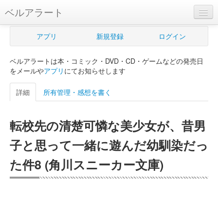
ベルアラート
ベルアラートとは
アプリ
新規登録
ログイン
ヘルプ
ベルアラートは本・コミック・DVD・CD・ゲームなどの発売日
新規登録
をメールや
アプリ
にてお知らせします
ログイン
詳細
所有管理・感想を書く
Myカレンダー
転校先の清楚可憐な美少女が、昔男
購入管理
子と思って一緒に遊んだ幼馴染だっ
Myシェルフ
た件8 (角川スニーカー文庫)
プレミアム