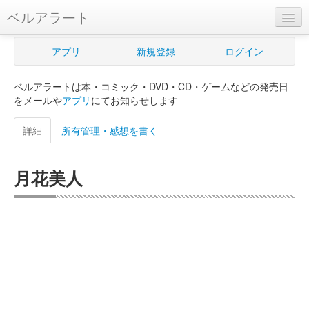
ベルアラート
ベルアラートとは
アプリ
新規登録
ログイン
ヘルプ
ベルアラートは本・コミック・DVD・CD・ゲームなどの発売日
新規登録
をメールや
アプリ
にてお知らせします
ログイン
詳細
所有管理・感想を書く
Myカレンダー
月花美人
購入管理
Myシェルフ
プレミアム