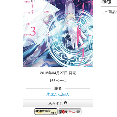
感想
この商品
2015年04月27日 発売
166ページ
著者
木虎こん
,
囚人
あらすじ