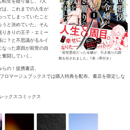
も転生を繰り返し、7人
ゼは、これまでの人生が
わってしまっていたこと
ろうと決めていた。そん
籠りきりの王子・エミー
係に？と不思議がるルイ
になった原因が前世の自
「前世悪役だった令嬢が、引き籠りの調
と奮闘していく。
教を任されました」1巻（帯付き）
みらの！提携書店、
ス・フロマージュブックスでは購入特典を配布。書店を限定しな
レックスコミックス