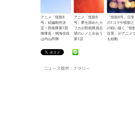
アニメ「怪獣8
アニメ「怪獣8
「怪獣8号」日常
号」続編制作決
号」夢を諦めたカ
の1コマや怪獣と
定！防衛隊第1部
フカが防衛隊員志
の戦い描く「怪
隊隊長・鳴海弦役
望のレノと出会う
百景」がアニメ
は内山昂輝
第1話
も始動