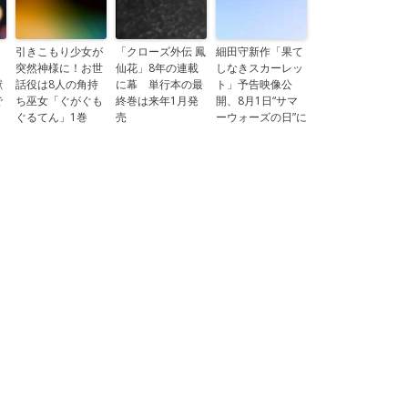
引きこもり少女が
「クローズ外伝 鳳
細田守新作「果て
突然神様に！お世
仙花」8年の連載
しなきスカーレッ
獣
話役は8人の角持
に幕 単行本の最
ト」予告映像公
で
ち巫女「ぐがぐも
終巻は来年1月発
開、8月1日“サマ
ぐるてん」1巻
売
ーウォーズの日”に