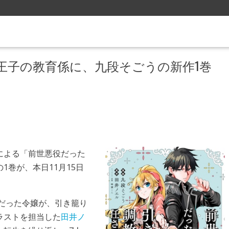
王子の教育係に、九段そごうの新作1巻
による「前世悪役だった
巻が、本日11月15日
役だった令嬢が、引き籠り
ラストを担当した
田井ノ