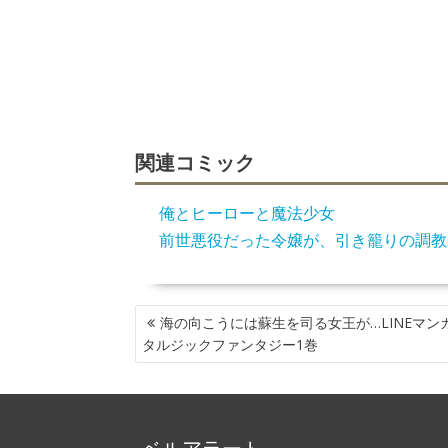
関連コミック
俺とヒーローと魔法少女
前世悪役だった令嬢が、引き籠りの調教
投
海の向こうには蘇生を司る女王が…LINEマン
稿
タルジックファンタジー1巻
ナ
ビ
ゲ
ー
ベルアラート