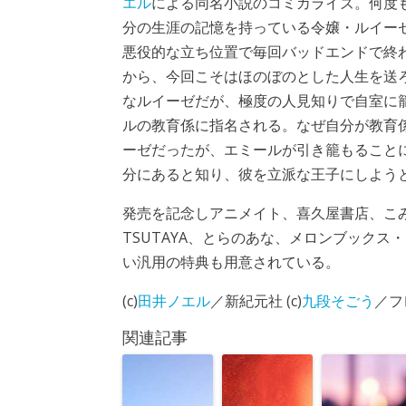
エル
による同名小説のコミカライズ。何度
分の生涯の記憶を持っている令嬢・ルイー
悪役的な立ち位置で毎回バッドエンドで終
から、今回こそはほのぼのとした人生を送
なルイーゼだが、極度の人見知りで自室に
ルの教育係に指名される。なぜ自分が教育
ーゼだったが、エミールが引き籠もること
分にあると知り、彼を立派な王子にしよう
発売を記念しアニメイト、喜久屋書店、こ
TSUTAYA、とらのあな、メロンブック
い汎用の特典も用意されている。
(c)
田井ノエル
／新紀元社 (c)
九段そごう
／フ
関連記事