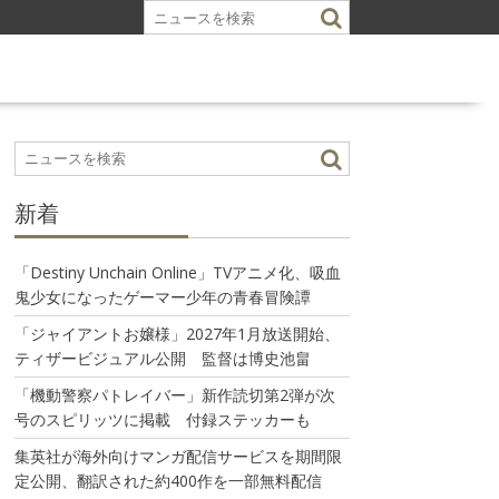
新着
「Destiny Unchain Online」TVアニメ化、吸血
鬼少女になったゲーマー少年の青春冒険譚
「ジャイアントお嬢様」2027年1月放送開始、
ティザービジュアル公開 監督は博史池畠
「機動警察パトレイバー」新作読切第2弾が次
号のスピリッツに掲載 付録ステッカーも
集英社が海外向けマンガ配信サービスを期間限
定公開、翻訳された約400作を一部無料配信