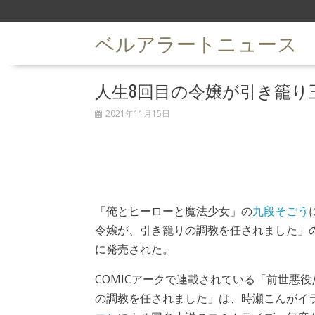
S
k
ベルアラートニュース
i
p
t
人生8回目の令嬢が引き籠り
o
c
2021年11月15日
o
n
t
e
n
t
「俺とヒーローと魔法少女」の
九段そごう
令嬢が、引き籠りの調教を任されました」の1
に発売された。
COMICアークで連載されている「前世悪
の調教を任されました」は、時瀬こんがイ