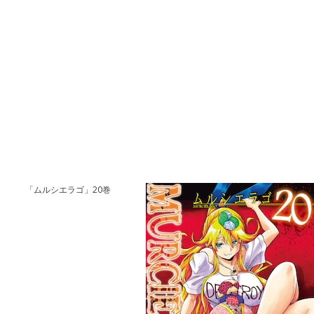
「ムルシエラゴ」20巻