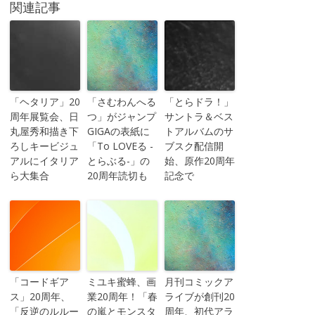
関連記事
「ヘタリア」20
「さむわんへる
「とらドラ！」
周年展覧会、日
つ」がジャンプ
サントラ＆ベス
丸屋秀和描き下
GIGAの表紙に
トアルバムのサ
ろしキービジュ
「To LOVEる -
ブスク配信開
アルにイタリア
とらぶる-」の
始、原作20周年
ら大集合
20周年読切も
記念で
「コードギア
ミユキ蜜蜂、画
月刊コミックア
ス」20周年、
業20周年！「春
ライブが創刊20
「反逆のルルー
の嵐とモンスタ
周年、初代アラ