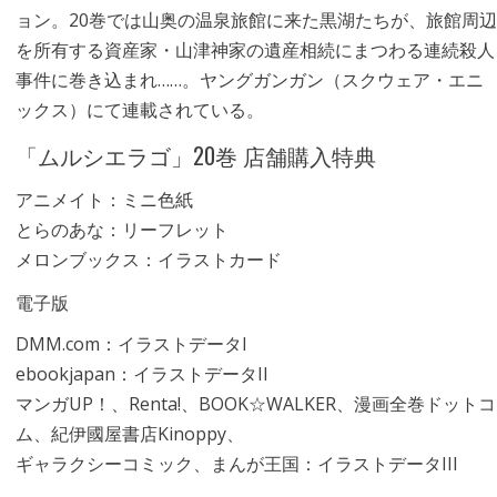
ョン。20巻では山奥の温泉旅館に来た黒湖たちが、旅館周辺
を所有する資産家・山津神家の遺産相続にまつわる連続殺人
事件に巻き込まれ……。ヤングガンガン（スクウェア・エニ
ックス）にて連載されている。
「ムルシエラゴ」20巻 店舗購入特典
アニメイト：ミニ色紙
とらのあな：リーフレット
メロンブックス：イラストカード
電子版
DMM.com：イラストデータI
ebookjapan：イラストデータII
マンガUP！、Renta!、BOOK☆WALKER、漫画全巻ドットコ
ム、紀伊國屋書店Kinoppy、
ギャラクシーコミック、まんが王国：イラストデータIII