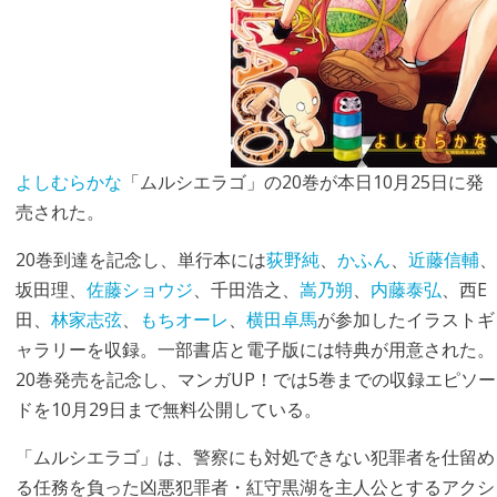
よしむらかな
「ムルシエラゴ」の20巻が本日10月25日に発
売された。
20巻到達を記念し、単行本には
荻野純
、
かふん
、
近藤信輔
、
坂田理、
佐藤ショウジ
、千田浩之、
嵩乃朔
、
内藤泰弘
、西E
田、
林家志弦
、
もちオーレ
、
横田卓馬
が参加したイラストギ
ャラリーを収録。一部書店と電子版には特典が用意された。
20巻発売を記念し、マンガUP！では5巻までの収録エピソー
ドを10月29日まで無料公開している。
「ムルシエラゴ」は、警察にも対処できない犯罪者を仕留め
る任務を負った凶悪犯罪者・紅守黒湖を主人公とするアクシ