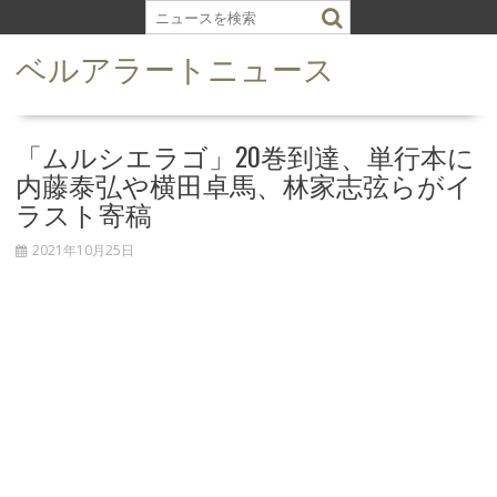
S
k
ベルアラートニュース
i
p
t
o
「ムルシエラゴ」20巻到達、単行本に
c
内藤泰弘や横田卓馬、林家志弦らがイ
o
ラスト寄稿
n
t
2021年10月25日
e
n
t