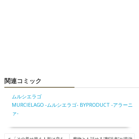
関連コミック
ムルシエラゴ
MURCIELAGO -ムルシエラゴ- BYPRODUCT -アラーニ
ァ-
投
「その着せ替え人形は恋を
魔物とも話せる“翻訳者”が最強