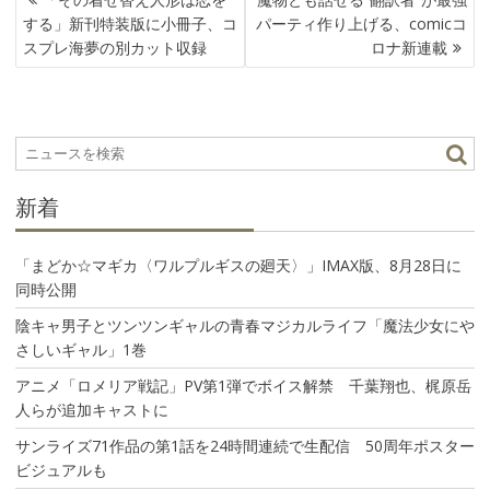
稿
する」新刊特装版に小冊子、コ
パーティ作り上げる、comicコ
ナ
スプレ海夢の別カット収録
ロナ新連載
ビ
ゲ
ー
シ
ョ
ン
新着
「まどか☆マギカ〈ワルプルギスの廻天〉」IMAX版、8月28日に
同時公開
陰キャ男子とツンツンギャルの青春マジカルライフ「魔法少女にや
さしいギャル」1巻
アニメ「ロメリア戦記」PV第1弾でボイス解禁 千葉翔也、梶原岳
人らが追加キャストに
サンライズ71作品の第1話を24時間連続で生配信 50周年ポスター
ビジュアルも