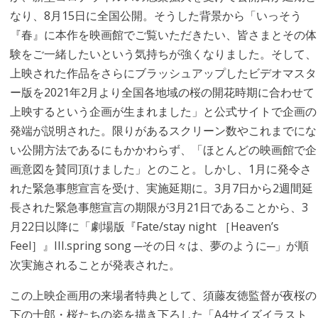
なり、8月15日に全国公開。そうした背景から「いっそう
『春』に本作を映画館でご覧いただきたい、皆さまとその体
験をご一緒したいという気持ちが強くなりました。そして、
上映された作品をさらにブラッシュアップしたビデオマスタ
ー版を2021年2月より全国各地域の桜の開花時期に合わせて
上映するという企画が生まれました」と公式サイトで企画の
発端が説明された。限りがあるスクリーン数やこれまでにな
い公開方法であるにもかかわらず、「ほとんどの映画館で企
画意図を賛同頂けました」とのこと。しかし、1月に発令さ
れた緊急事態宣言を受け、実施延期に。3月7日から2週間延
長された緊急事態宣言の期限が3月21日であることから、3
月22日以降に「劇場版『Fate/stay night ［Heaven’s
Feel］』III.spring song ─その日々は、夢のように─」が順
次実施されることが発表された。
この上映企画用の来場者特典として、須藤友徳監督が夜桜の
下の士郎・桜たちの姿を描き下ろした「A4サイズイラスト