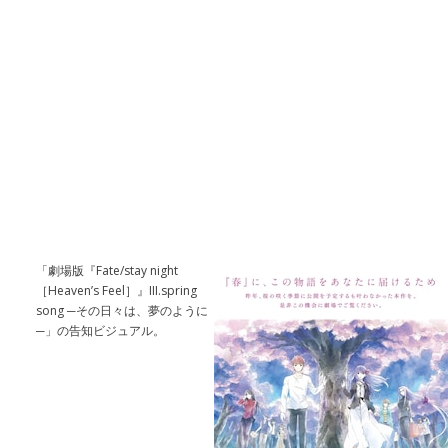
「劇場版『Fate/stay night
［Heaven’s Feel］』III.spring
song ─その日々は、夢のように
─」の告知ビジュアル。