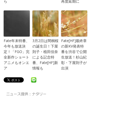
ら
再度延期に
Fate年末特番、
3月2日は間桐桜
Fate[HF]最終章
今年も放送決
の誕生日！下屋
の新KV発表特
定！「FGO」完
則子・植田佳奈
番を渋谷で公開
全新作ショート
による記念特
生放送！杉山紀
アニメもオンエ
番、Fate[HF]新
彰・下屋則子が
ア
情報も
出演