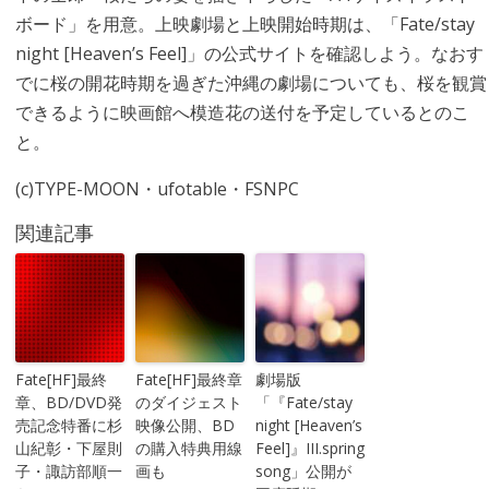
ボード」を用意。上映劇場と上映開始時期は、「Fate/stay
night [Heaven’s Feel]」の公式サイトを確認しよう。なおす
でに桜の開花時期を過ぎた沖縄の劇場についても、桜を観賞
できるように映画館へ模造花の送付を予定しているとのこ
と。
(c)TYPE-MOON・ufotable・FSNPC
関連記事
Fate[HF]最終
Fate[HF]最終章
劇場版
章、BD/DVD発
のダイジェスト
「『Fate/stay
売記念特番に杉
映像公開、BD
night [Heaven’s
山紀彰・下屋則
の購入特典用線
Feel]』III.spring
子・諏訪部順一
画も
song」公開が