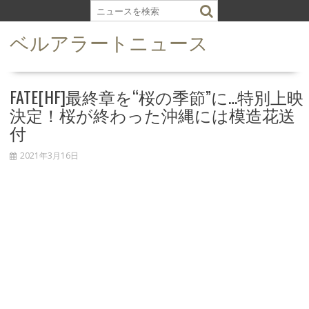
S
k
ベルアラートニュース
i
p
t
o
FATE[HF]最終章を“桜の季節”に…特別上映
c
決定！桜が終わった沖縄には模造花送
o
付
n
t
2021年3月16日
e
n
t