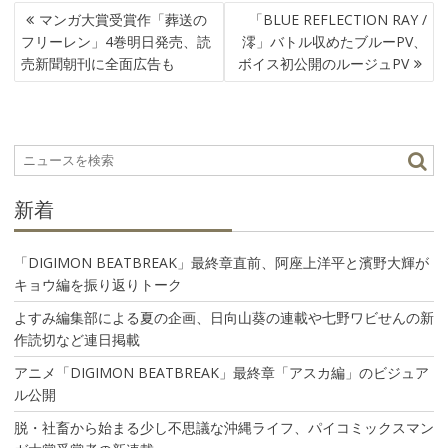
投
マンガ大賞受賞作「葬送の
「BLUE REFLECTION RAY /
稿
フリーレン」4巻明日発売、読
澪」バトル収めたブルーPV、
ナ
売新聞朝刊に全面広告も
ボイス初公開のルージュPV
ビ
ゲ
ー
シ
ョ
ン
新着
「DIGIMON BEATBREAK」最終章直前、阿座上洋平と濱野大輝が
キョウ編を振り返りトーク
よすみ編集部による夏の企画、日向山葵の連載や七野ワビせんの新
作読切など連日掲載
アニメ「DIGIMON BEATBREAK」最終章「アスカ編」のビジュア
ル公開
脱・社畜から始まる少し不思議な沖縄ライフ、パイコミックスマン