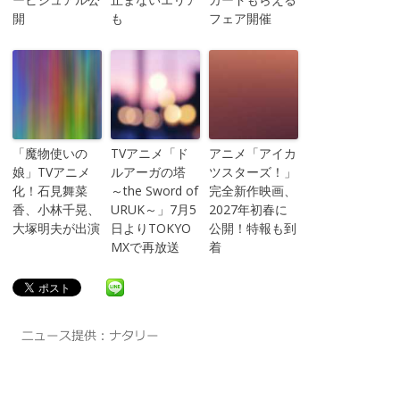
開
も
フェア開催
「魔物使いの
TVアニメ「ド
アニメ「アイカ
娘」TVアニメ
ルアーガの塔
ツスターズ！」
化！石見舞菜
～the Sword of
完全新作映画、
香、小林千晃、
URUK～」7月5
2027年初春に
大塚明夫が出演
日よりTOKYO
公開！特報も到
MXで再放送
着