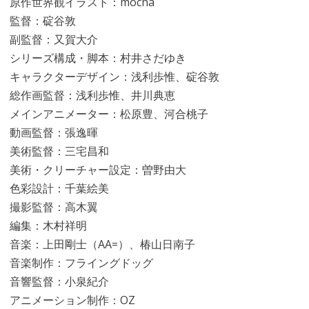
原作世界観イラスト：mocha
監督：碇谷敦
副監督：又賀大介
シリーズ構成・脚本：村井さだゆき
キャラクターデザイン：浅利歩惟、碇谷敦
総作画監督：浅利歩惟、井川典恵
メインアニメーター：松原豊、河合桃子
動画監督：張逸暉
美術監督：三宅昌和
美術・クリーチャー設定：曽野由大
色彩設計：千葉絵美
撮影監督：高木翼
編集：木村祥明
音楽：上田剛士（AA=）、椿山日南子
音楽制作：フライングドッグ
音響監督：小泉紀介
アニメーション制作：OZ