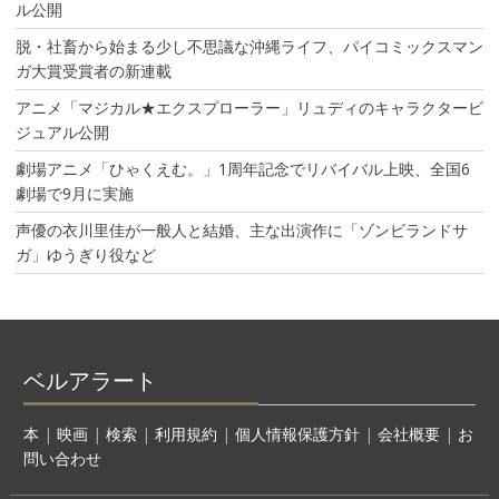
ル公開
脱・社畜から始まる少し不思議な沖縄ライフ、パイコミックスマン
ガ大賞受賞者の新連載
アニメ「マジカル★エクスプローラー」リュディのキャラクタービ
ジュアル公開
劇場アニメ「ひゃくえむ。」1周年記念でリバイバル上映、全国6
劇場で9月に実施
声優の衣川里佳が一般人と結婚、主な出演作に「ゾンビランドサ
ガ」ゆうぎり役など
ベルアラート
本
|
映画
|
検索
|
利用規約
|
個人情報保護方針
|
会社概要
|
お
問い合わせ