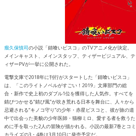
瘤久保慎司
の小説「錆喰いビスコ」のTVアニメ化が決定。
メインキャスト、メインスタッフ、ティザービジュアル、テ
ィザーPVが一挙に公開された。
電撃文庫で2018年に刊行がスタートした「錆喰いビスコ」
は、「このライトノベルがすごい！2019」文庫部門の総
合・新作で史上初のダブル1位を獲得した人気作。すべてを
錆びつかせる“錆び風”が吹き荒れる日本を舞台に、人々から
忌避される“キノコ守り”の少年・赤星ビスコと、彼が旅の道
中で出会った美貌の少年医師・猫柳ミロ、愛する者を救うた
めに手を取った2人の冒険が描かれる。小説の最新7巻とコミ
カライズの3・4巻は3月10日に発売予定だ。