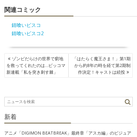
関連コミック
錆喰いビスコ
錆喰いビスコ2
投
ゾンビだらけの世界で窮地
「はたらく魔王さま！」第1期
稿
を救ってくれたのは…ピッコマ
から約8年の時を経て第2期制
ナ
新連載「私を突き刺す棘」
作決定！キャストは続投
ビ
ゲ
ー
シ
ョ
ン
新着
アニメ「DIGIMON BEATBREAK」最終章「アスカ編」のビジュア