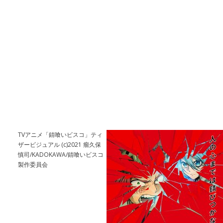
TVアニメ「錆喰いビスコ」ティ
ザービジュアル (c)2021 瘤久保
慎司/KADOKAWA/錆喰いビスコ
製作委員会