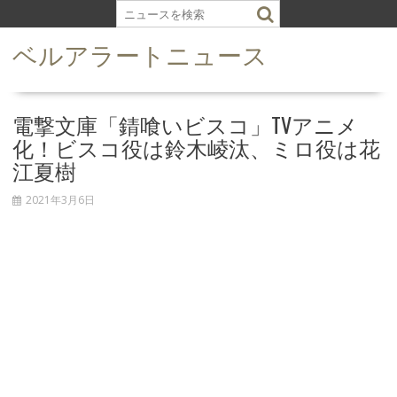
S
k
ベルアラートニュース
i
p
t
o
電撃文庫「錆喰いビスコ」TVアニメ
c
化！ビスコ役は鈴木崚汰、ミロ役は花
o
江夏樹
n
t
2021年3月6日
e
n
t