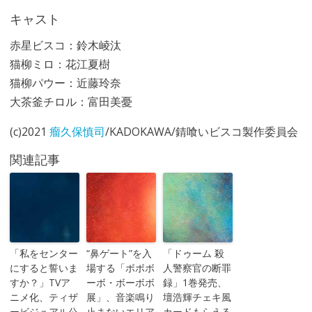
キャスト
赤星ビスコ：鈴木崚汰
猫柳ミロ：花江夏樹
猫柳パウー：近藤玲奈
大茶釜チロル：富田美憂
(c)2021
瘤久保慎司
/KADOKAWA/錆喰いビスコ製作委員会
関連記事
「私をセンター
“鼻ゲート”を入
「ドゥーム 殺
にすると誓いま
場する「ボボボ
人警察官の断罪
すか？」TVア
ーボ・ボーボボ
録」1巻発売、
ニメ化、ティザ
展」、音楽鳴り
壇浩輝チェキ風
ービジュアル公
止まないエリア
カードもらえる