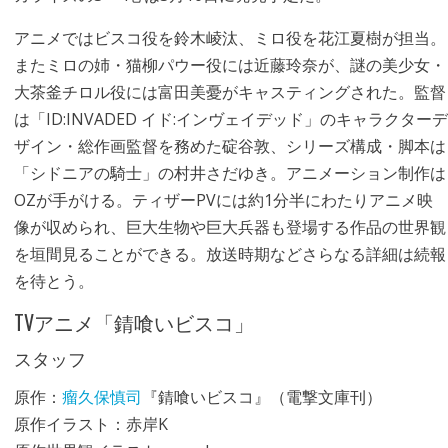
アニメではビスコ役を鈴木崚汰、ミロ役を花江夏樹が担当。
またミロの姉・猫柳パウー役には近藤玲奈が、謎の美少女・
大茶釜チロル役には富田美憂がキャスティングされた。監督
は「ID:INVADED イド:インヴェイデッド」のキャラクターデ
ザイン・総作画監督を務めた碇谷敦、シリーズ構成・脚本は
「シドニアの騎士」の村井さだゆき。アニメーション制作は
OZが手がける。ティザーPVには約1分半にわたりアニメ映
像が収められ、巨大生物や巨大兵器も登場する作品の世界観
を垣間見ることができる。放送時期などさらなる詳細は続報
を待とう。
TVアニメ「錆喰いビスコ」
スタッフ
原作：
瘤久保慎司
『錆喰いビスコ』（電撃文庫刊）
原作イラスト：赤岸K