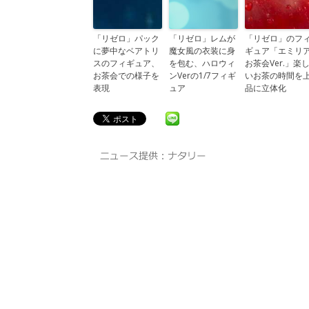
「リゼロ」パック
「リゼロ」レムが
「リゼロ」のフ
に夢中なベアトリ
魔女風の衣装に身
ギュア「エミリ
スのフィギュア、
を包む、ハロウィ
お茶会Ver.」楽
お茶会での様子を
ンVerの1/7フィギ
いお茶の時間を
表現
ュア
品に立体化