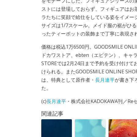
をモチーフにした、フィギュアシリーズの
ストには登場しておらず、フィギュアはお
ラたちに笑顔で給仕をしている姿をイメー
サイズは1/7スケール。メイド服の裾がひ
ったティーポットの装飾まで丁寧に表現さ
価格は税込1万6500円。GOODSMILE ONL
ドカワストア、ebten（エビテン）、キャラアニ
STOREでは2月24日まで予約を受け付け
けられる。またGOODSMILE ONLINE 
は、特典として原作者・
長月達平
が書き下
た。
(c)
長月達平
・株式会社KADOKAWA刊／R
関連記事