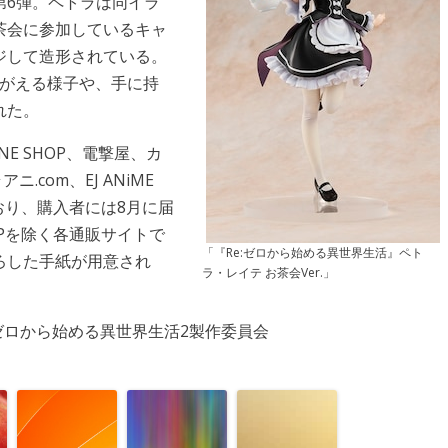
第6弾。ペトラは同イラ
茶会に参加しているキャ
ジして造形されている。
るがえる様子や、手に持
れた。
INE SHOP、電撃屋、カ
.com、EJ ANiME
ており、購入者には8月に届
SHOPを除く各通販サイトで
「『Re:ゼロから始める異世界生活』ペト
ろした手紙が用意され
ラ・レイテ お茶会Ver.」
eゼロから始める異世界生活2製作委員会