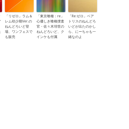
ィ
「リゼロ」ラム＆
「東京喰種：re」
「Re:ゼロ」ベア
ア
レム幼少期Ver.の
心優しき喰種捜査
トリスのねんどろ
し
ねんどろいど登
官・佐々木琲世の
いどが出たのかし
上
場、ワンフェスで
ねんどろいど、ク
ら、にーちゃも一
も販売
インケも付属
緒なのよ