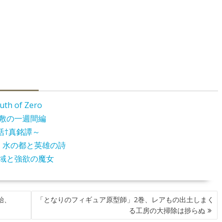
 of Zero
屋敷の一週間編
活†真銘譚～
 水の都と英雄の詩
聖域と強欲の魔女
始、
「となりのフィギュア原型師」2巻、レアもの出土しまく
る工房の大掃除は捗らぬ