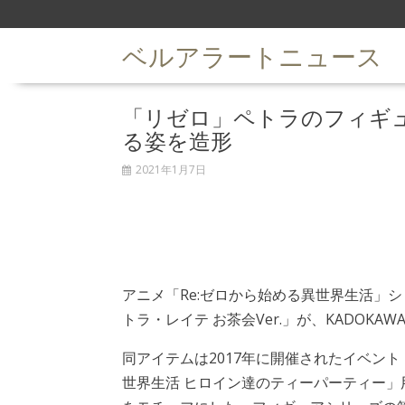
S
k
ベルアラートニュース
i
p
t
「リゼロ」ペトラのフィギ
o
c
る姿を造形
o
n
2021年1月7日
t
e
n
t
アニメ「Re:ゼロから始める異世界生活」
トラ・レイテ お茶会Ver.」が、KADOKA
同アイテムは2017年に開催されたイベント
世界生活 ヒロイン達のティーパーティー」