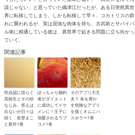
談じゃない」と思っていた織津江だったが、ある日突然異世
界に転移してしまう。しかも転移して早々、コカトリスの群
れに襲われるが、実は屈強な肉体を持ち、古武術とサバイバ
ル術に精通している彼は、異世界で起きる問題に立ち向かっ
ていく。
関連記事
性自認に揺らぐ
ぽっちゃり婚約
そのアプリ大丈
高校生とその幼
者がダイエット
夫？ 命を脅か
なじみ、答えは
に成功してイケ
す危険なアプリ
出ないが日々は
メンに！王子に
を描くオムニバ
続く 萩埜まこ
溺愛されるラブ
スホラー1巻
と新作1巻
コメ1巻