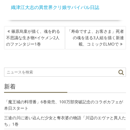
織津江大志の異世界クリ娘サバイバル日誌
投
篠原烏童が描く、魂を釣る
「寿命ですよ、お客さま」死者
稿
不思議な生き物×イケメン2人
の魂を送る3人組を描く新連
ナ
のファンタジー1巻
載、コミックELMOで
ビ
ゲ
ー
シ
ョ
ン
新着
「魔王城の料理番」6巻発売、100万部突破記念のコラボカフェが
本日スタート
三途の川に迷い込んだ少女と奪衣婆の物語「川辺のエヴァと異人た
ち」1巻