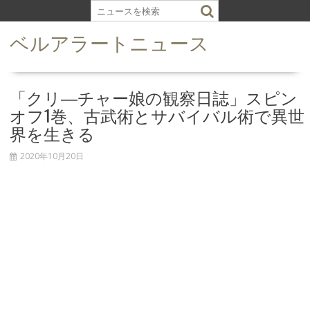
S
k
ベルアラートニュース
i
p
t
o
「クリ―チャー娘の観察日誌」スピン
c
オフ1巻、古武術とサバイバル術で異世
o
界を生きる
n
t
2020年10月20日
e
n
t