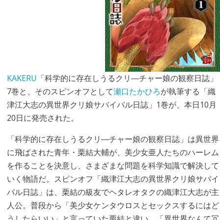
KAKERU
「科学的に存在しうるクリ―チャー娘の観察日誌」
7巻と、そのスピンオフとして
瀬口たかひろ
が執筆する「織
津江大志の異世界クリ娘サバイバル日誌」1巻が、本日10月
20日に発売された。
「科学的に存在しうるクリ―チャー娘の観察日誌」は異世界
に飛ばされた青年・栗結大輔が、美少女亜人たちのハーレム
を作ることを決意し、さまざまな問題を科学知識で解決して
いく物語だ。スピンオフ「織津江大志の異世界クリ娘サバイ
バル日誌」は、栗結の級友でヘタレオタクの織津江大志が主
人公。普段から「美少女ケンタウロスとセックスするにはど
うしたらいい」と言っていた栗結と違い、「異世界なんて冗