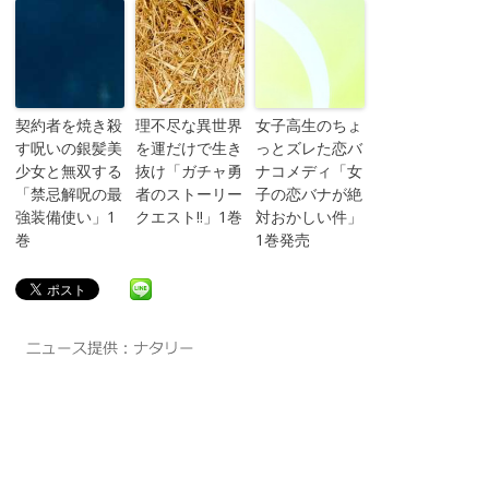
契約者を焼き殺
理不尽な異世界
女子高生のちょ
す呪いの銀髪美
を運だけで生き
っとズレた恋バ
少女と無双する
抜け「ガチャ勇
ナコメディ「女
「禁忌解呪の最
者のストーリー
子の恋バナが絶
強装備使い」1
クエスト!!」1巻
対おかしい件」
巻
1巻発売