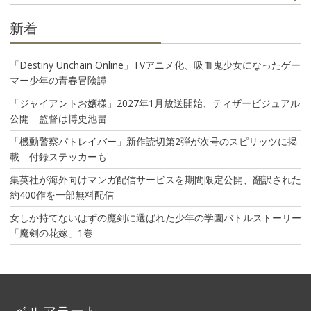
ン
新着
「Destiny Unchain Online」TVアニメ化、吸血鬼少女になったゲー
マー少年の青春冒険譚
「ジャイアントお嬢様」2027年1月放送開始、ティザービジュアル
公開 監督は博史池畠
「機動警察パトレイバー」新作読切第2弾が次号のスピリッツに掲
載 付録ステッカーも
集英社が海外向けマンガ配信サービスを期間限定公開、翻訳された
約400作を一部無料配信
女しか持てないはずの魔剣に選ばれた少年の学園バトルストーリー
「魔剣の花嫁」1巻
ベルアラート