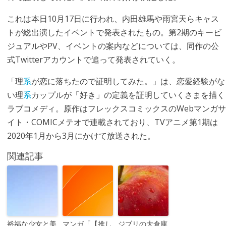
これは本日10月17日に行われ、内田雄馬や雨宮天らキャス
トが総出演したイベントで発表されたもの。第2期のキービ
ジュアルやPV、イベントの案内などについては、同作の公
式Twitterアカウントで追って発表されていく。
「理
系
が恋に落ちたので証明してみた。」は、恋愛経験がな
い理
系
カップルが「好き」の定義を証明していくさまを描く
ラブコメディ。原作はフレックスコミックスのWebマンガサ
イト・COMICメテオで連載されており、TVアニメ第1期は
2020年1月から3月にかけて放送された。
関連記事
裕福な少女と美
マンガ「【推し
ジブリの大倉庫