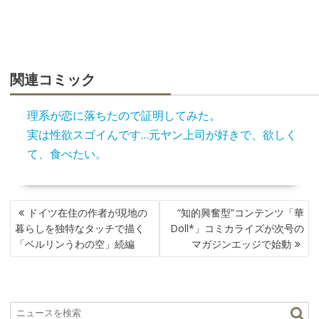
関連コミック
理系が恋に落ちたので証明してみた。
実は性欲スゴイんです…元ヤン上司が好きで、欲しく
て、食べたい。
投
ドイツ在住の作者が現地の
“知的興奮型”コンテンツ「華
稿
暮らしを独特なタッチで描く
Doll*」コミカライズが次号の
ナ
「ベルリンうわの空」続編
マガジンエッジで始動
ビ
ゲ
ー
シ
ョ