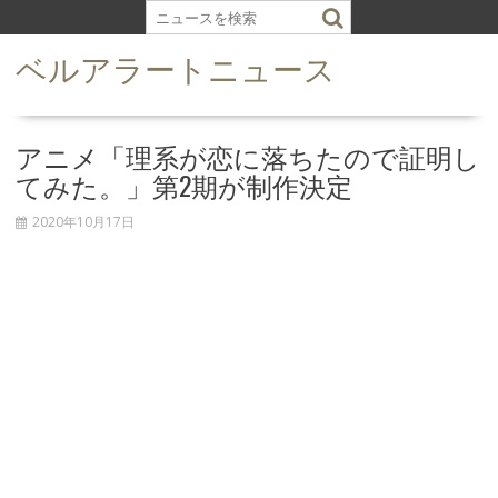
S
k
ベルアラートニュース
i
p
t
o
アニメ「理系が恋に落ちたので証明し
c
てみた。」第2期が制作決定
o
n
2020年10月17日
t
e
n
t