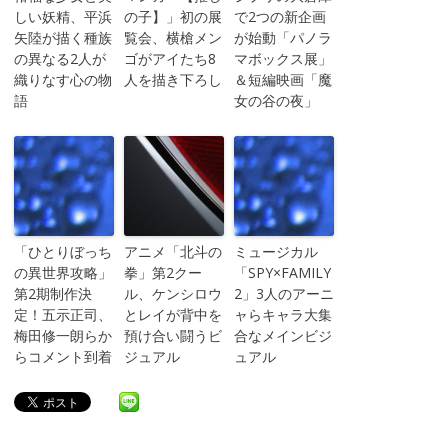
しい妖精、平浜
の子】」初の展
で2つの新企画
矢陸が描く種族
覧会、横槍メン
が始動「パノラ
の異なる2人が
ゴがアイたち8
マボックス展」
織りなす心の物
人を描き下ろし
＆短編映画「魔
語
女の谷の夜」
「ひとりぼっち
アニメ「北斗の
ミュージカル
の異世界攻略」
拳」第2クー
「SPY×FAMILY
第2期制作決
ル、ケンシロウ
2」3人のアーニ
定！五示正司、
とレイが背中を
ャらキャラ大集
梅田修一朗らか
預け合い闘うビ
合なメインビジ
らコメント到着
ジュアル
ュアル