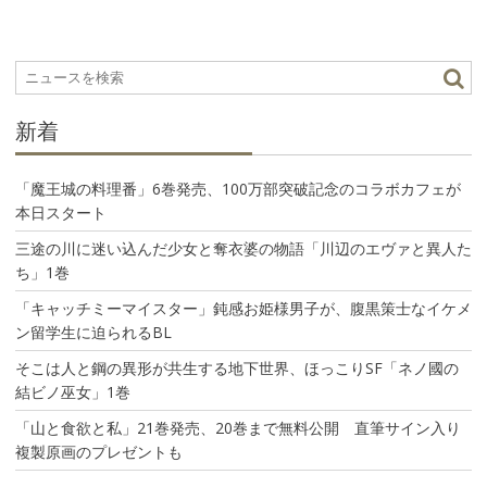
ゲ
ー
シ
ョ
ン
新着
「魔王城の料理番」6巻発売、100万部突破記念のコラボカフェが
本日スタート
三途の川に迷い込んだ少女と奪衣婆の物語「川辺のエヴァと異人た
ち」1巻
「キャッチミーマイスター」鈍感お姫様男子が、腹黒策士なイケメ
ン留学生に迫られるBL
そこは人と鋼の異形が共生する地下世界、ほっこりSF「ネノ國の
結ビノ巫女」1巻
「山と食欲と私」21巻発売、20巻まで無料公開 直筆サイン入り
複製原画のプレゼントも