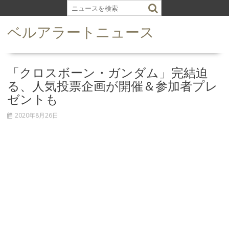
S
k
ベルアラートニュース
i
p
t
o
「クロスボーン・ガンダム」完結迫
c
る、人気投票企画が開催＆参加者プレ
o
ゼントも
n
t
2020年8月26日
e
n
t