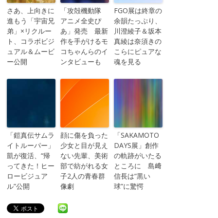
さあ、上向きに
「攻殻機動隊
FGO展は終章の
進もう「宇宙兄
アニメ全史ぴ
余韻たっぷり、
弟」×リクルー
あ」発売 最新
川澄綾子＆坂本
ト、コラボビジ
作を手がけるモ
真綾は奈須きの
ュアル＆ムービ
コちゃんらのイ
こらにピュアな
ー公開
ンタビューも
魂を見る
「鎧真伝サムラ
顔に傷を負った
「SAKAMOTO
イトルーパー」
少女と目が見え
DAYS展」創作
凱が復活、“帰
ない先輩、美術
の軌跡がいたる
ってきた！ヒー
部で紡がれる女
ところに 島﨑
ロービジュア
子2人の青春群
信長は“黒い
ル”公開
像劇
球”に驚愕