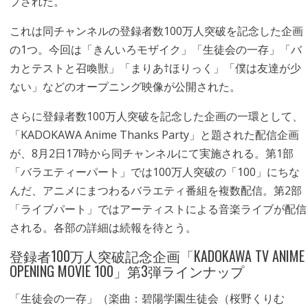
プされた。
これは同チャンネルの登録者数100万人突破を記念した企画
の1つ。今回は「きんいろモザイク」「生徒会の一存」「バ
カとテストと召喚獣」「まりあ†ほりっく」「僕は友達が少
ない」などのオープニング映像が公開された。
さらに登録者数100万人突破を記念した企画の一環として、
「KADOKAWA Anime Thanks Party」と題された配信企画
が、8月2日17時から同チャンネルにて実施される。第1部
「バラエティーパート」では100万人突破の「100」にちな
んだ、アニメにまつわるバラエティ番組を複数配信。第2部
「ライブパート」ではアーティストによる音楽ライブが配信
される。各部の詳細は続報を待とう。
登録者100万人突破記念企画「KADOKAWA TV ANIME
OPENING MOVIE 100」第3弾ラインナップ
「生徒会の一存」（楽曲：碧陽学園生徒会（桜野くりむ