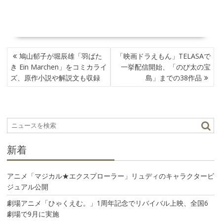
投
鳩山郁子が堀辰雄「羽ばた
「映画ドラえもん」TELASAで
稿
き Ein Marchen」をコミカライ
一挙配信開始、「のび太の宝
ナ
ズ、原作小説や解説文も収録
島」までの38作品
ビ
ゲ
ー
シ
ョ
ン
新着
アニメ「マジカル★エクスプローラー」リュディのキャラクタービ
ジュアル公開
劇場アニメ「ひゃくえむ。」1周年記念でリバイバル上映、全国6
劇場で9月に実施