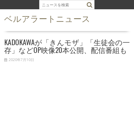
S
k
ベルアラートニュース
i
p
t
o
KADOKAWAが「きんモザ」「生徒会の一
c
存」などOP映像20本公開、配信番組も
o
n
2020年7月10日
t
e
n
t