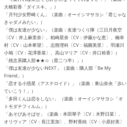
大橋彩香「ダイスキ。」）
「月刊少女野崎くん」（楽曲：オーイシマサヨシ「君じゃな
きゃダメみたい」）
「僕は友達が少ない」（楽曲：友達つくり隊（三日月夜空
〔CV：井上麻里奈〕、柏崎星奈〔CV：伊藤かな恵〕、楠幸
村〔CV：山本希望〕、志熊理科〔CV：福圓美里〕、羽瀬川
小鳩〔CV：花澤香菜〕、高山マリア〔CV：井口裕香〕）
「残念系隣人部★★☆（星二つ半）」）
「僕は友達が少ないNEXT」（楽曲：隣人部「Be My
Friend」）
「恋する小惑星（アステロイド）」（楽曲：東山奈央「歩い
ていこう！」）
「多田くんは恋をしない」 （楽曲：オーイシマサヨシ「オ
トモダチフィルム」）
「あそびあそばせ」（楽曲：本田華子〔CV：木野日菜〕、
オリヴィア〔CV：長江里加〕、野村香純〔CV：小原好美〕