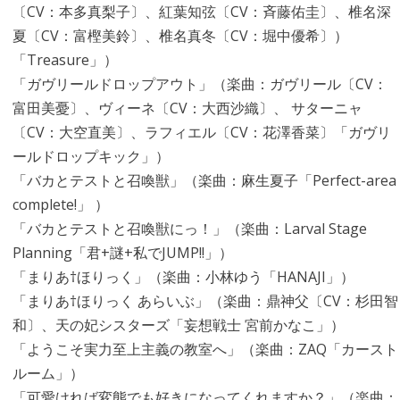
〔CV：本多真梨子〕、紅葉知弦〔CV：斉藤佑圭〕、椎名深
夏〔CV：富樫美鈴〕、椎名真冬〔CV：堀中優希〕）
「Treasure」）
「ガヴリールドロップアウト」（楽曲：ガヴリール〔CV：
富田美憂〕、ヴィーネ〔CV：大西沙織〕、 サターニャ
〔CV：大空直美〕、ラフィエル〔CV：花澤香菜〕「ガヴリ
ールドロップキック」）
「バカとテストと召喚獣」（楽曲：麻生夏子「Perfect-area
complete!」 ）
「バカとテストと召喚獣にっ！」（楽曲：Larval Stage
Planning「君+謎+私でJUMP!!」）
「まりあ†ほりっく」（楽曲：小林ゆう「HANAJI」）
「まりあ†ほりっく あらいぶ」（楽曲：鼎神父〔CV：杉田智
和〕、天の妃シスターズ「妄想戦士 宮前かなこ」）
「ようこそ実力至上主義の教室へ」（楽曲：ZAQ「カースト
ルーム」）
「可愛ければ変態でも好きになってくれますか？」（楽曲：