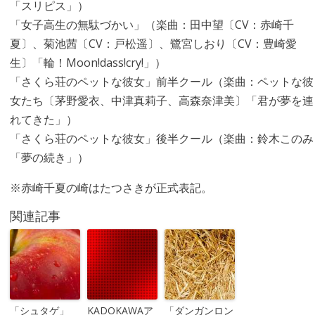
「スリピス」）
「女子高生の無駄づかい」（楽曲：田中望〔CV：赤崎千
夏〕、菊池茜〔CV：戸松遥〕、鷺宮しおり〔CV：豊崎愛
生〕「輪！Moon!dass!cry!」）
「さくら荘のペットな彼女」前半クール（楽曲：ペットな彼
女たち〔茅野愛衣、中津真莉子、高森奈津美〕「君が夢を連
れてきた」）
「さくら荘のペットな彼女」後半クール（楽曲：鈴木このみ
「夢の続き」）
※赤崎千夏の崎はたつさきが正式表記。
関連記事
「シュタゲ」
KADOKAWAア
「ダンガンロン