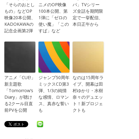
「そらのおとし
ニメのOP映像
パ」TVシリー
もの」などOP
100本公開、第
ズ全話を期間限
映像20本公開、
1弾に「ゼロの
定で一挙配信、
KADOKAWAの
使い魔」「この
本日正午から
記念企画第2弾
すば」など
アニメ「CUE!」
ジャンプ50周年
なのは15周年ラ
新主題歌
ミックスCD第3
イブ、開幕は田
「Tomorrow’s
弾、1/3の純情
村ゆかり・水樹
Diary」が聴け
な感情、ロマン
奈々のデュエッ
る2クール目直
ス、真赤な誓い
ト！新プロジェ
前PVを公開
も
クトも