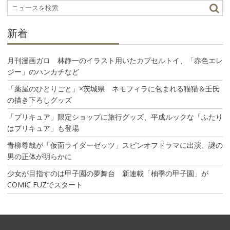
ョ
ン
新着
月刊漫画ガロ 林静一のイラスト用いたカプセルトイ、「赤色エレ
ジー」のハンカチなど
「薬屋のひとりごと」×茨城県 ネモフィラに包まれる猫猫＆壬氏
の描き下ろしグッズ
「プリキュア」限定ショップに旅行グッズ、平成ルックな「ふたり
はプリキュア」も登場
青柳尊哉が「仮面ライダーゼッツ」スピンオフドラマに出演、謎の
男の正体が明らかに
少女が目指すのは甲子園の夢舞台 新連載「柚季の甲子園」が
COMIC FUZでスタート