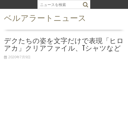
S
k
ベルアラートニュース
i
p
t
o
デクたちの姿を文字だけで表現「ヒロ
c
アカ」クリアファイル、Tシャツなど
o
n
2020年7月9日
t
e
n
t