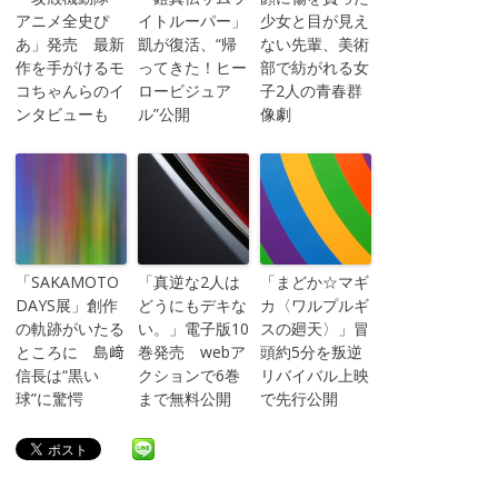
アニメ全史ぴ
イトルーパー」
少女と目が見え
あ」発売 最新
凱が復活、“帰
ない先輩、美術
作を手がけるモ
ってきた！ヒー
部で紡がれる女
コちゃんらのイ
ロービジュア
子2人の青春群
ンタビューも
ル”公開
像劇
「SAKAMOTO
「真逆な2人は
「まどか☆マギ
DAYS展」創作
どうにもデキな
カ〈ワルプルギ
の軌跡がいたる
い。」電子版10
スの廻天〉」冒
ところに 島﨑
巻発売 webア
頭約5分を叛逆
信長は“黒い
クションで6巻
リバイバル上映
球”に驚愕
まで無料公開
で先行公開