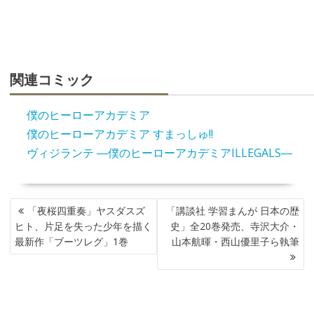
関連コミック
僕のヒーローアカデミア
僕のヒーローアカデミア すまっしゅ!!
ヴィジランテ ―僕のヒーローアカデミアILLEGALS―
投
「夜桜四重奏」ヤスダスズ
「講談社 学習まんが 日本の歴
稿
ヒト、片足を失った少年を描く
史」全20巻発売、寺沢大介・
ナ
最新作「ブーツレグ」1巻
山本航暉・西山優里子ら執筆
ビ
ゲ
ー
シ