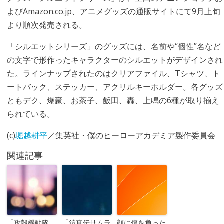
よびAmazon.co.jp、アニメグッズの通販サイトにて9月上旬
より順次発売される。
「シルエットシリーズ」のグッズには、名前や“個性”名など
の文字で形作ったキャラクターのシルエットがデザインされ
た。ラインナップされたのはクリアファイル、Tシャツ、ト
ートバック、ステッカー、アクリルキーホルダー。各グッズ
ともデク、爆豪、お茶子、飯田、轟、上鳴の6種が取り揃え
られている。
(c)
堀越耕平
／集英社・僕のヒーローアカデミア製作委員会
関連記事
「攻殻機動隊
「鎧真伝サムラ
顔に傷を負った