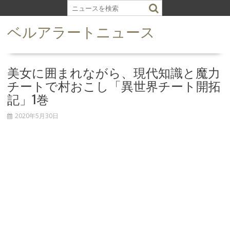
S
k
ベルアラートニュース
i
p
t
o
美女に囲まれながら、現代知識と魔力
c
チートで村おこし「異世界チート開拓
o
記」1巻
n
t
2020年5月30日
e
n
t