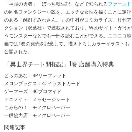
「神眼の勇者」「ぼっち転生記」などで知られる
ファースト
の同名ファンタジー小説を、エッチな女性を描くことに定評
のある「酩酊すみれさん。」の中村がコミカライズ。月刊ア
クション（双葉社）で連載されており、Webサイト・がうが
うモンスターなどでも一部を読むことができる。ニコニコ静
画では1巻の発売を記念して、描き下ろしカラーイラストも
公開された。
「異世界チート開拓記」1巻 店舗購入特典
とらのあな：4Pリーフレット
メロンブックス：4Cイラストカード
ゲーマーズ：4Cブロマイド
アニメイト：メッセージシート
こみらの！：モノクロペーパー
一般協力店：モノクロペーパー
関連記事