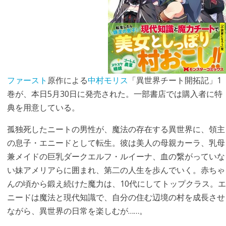
ファースト
原作による
中村モリス
「異世界チート開拓記」1
巻が、本日5月30日に発売された。一部書店では購入者に特
典を用意している。
孤独死したニートの男性が、魔法の存在する異世界に、領主
の息子・エニードとして転生。彼は美人の母親カーラ、乳母
兼メイドの巨乳ダークエルフ・ルイーナ、血の繋がっていな
い妹アメリアらに囲まれ、第二の人生を歩んでいく。赤ちゃ
んの頃から鍛え続けた魔力は、10代にしてトップクラス。エ
ニードは魔法と現代知識で、自分の住む辺境の村を成長させ
ながら、異世界の日常を楽しむが……。