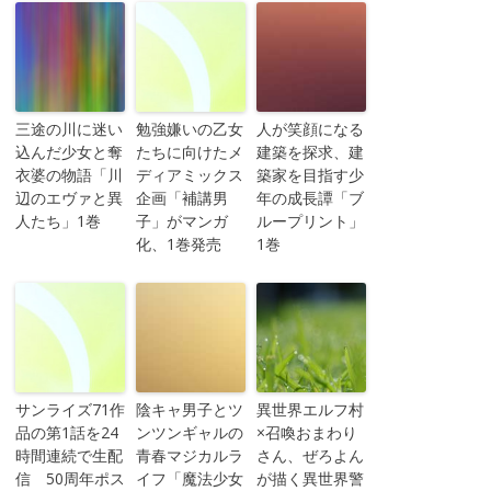
三途の川に迷い
勉強嫌いの乙女
人が笑顔になる
込んだ少女と奪
たちに向けたメ
建築を探求、建
衣婆の物語「川
ディアミックス
築家を目指す少
辺のエヴァと異
企画「補講男
年の成長譚「ブ
人たち」1巻
子」がマンガ
ループリント」
化、1巻発売
1巻
サンライズ71作
陰キャ男子とツ
異世界エルフ村
品の第1話を24
ンツンギャルの
×召喚おまわり
時間連続で生配
青春マジカルラ
さん、ぜろよん
信 50周年ポス
イフ「魔法少女
が描く異世界警