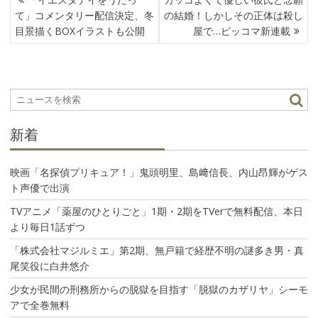
稿
て」コメンタリー配信決定、冬
の結婚！しかしその正体は殺し
ナ
目景描くBOXイラストも公開
屋で…ピッコマ新連載
ビ
ゲ
ー
シ
ョ
ン
新着
映画「名探偵プリキュア！」鬼頭明里、島﨑信長、内山昂輝がゲス
ト声優で出演
TVアニメ「薬屋のひとりごと」1期・2期をTVerで無料配信、本日
より毎日1話ずつ
「株式会社マジルミエ」第2期、無戸籍で経歴不明の謎多き男・真
尾笑役に白井悠介
少女が民間の刑務所からの脱獄を目指す「脱獄のカザリヤ」シーモ
アで全巻無料