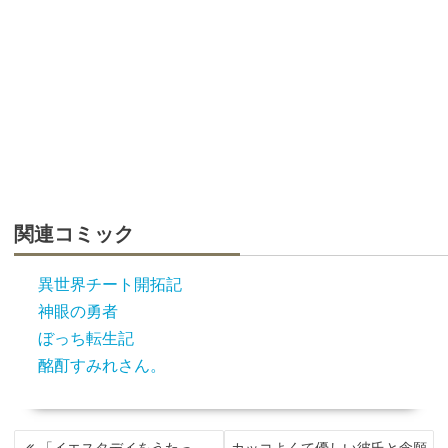
関連コミック
異世界チート開拓記
神眼の勇者
ぼっち転生記
酩酊すみれさん。
投
「イエスタデイをうたっ
カッコよくて優しい彼氏と念願