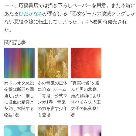
ード、応援書店では描き下ろしペーパーを用意。また本編に
あたる
ひだかなみ
が手がける「乙女ゲームの破滅フラグしか
ない悪役令嬢に転生してしまった…」も5巻同時発売され
た。
関連記事
元ドルオタ悪役
あの青鬼の正体
“真実の愛”を選
令嬢は断罪を回
に迫る…ゲーム
んだ男の悲劇、
避したい 推し
「青鬼」公式マ
婚約解消により
に激似の精霊と
ンガ1巻 青鬼
すべてを失う王
契約し奮闘する
の力を宿す少年
太子の転落劇1
物語1巻
も登場
巻