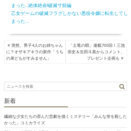
まった…絶体絶命!破滅寸前編
乙女ゲームの破滅フラグしかない悪役令嬢に転生してし
まった…
投
突然、男子4人のお姉ちゃん
「土竜の唄」連載700回！三池
稿
に？オザキアキラの新作「うち
崇史＆生田斗真からコメント、
ナ
の弟どもがすみません」
プレゼント企画も
ビ
ゲ
ー
シ
ョ
ン
新着
繊細な少女たちの歪んだ悲劇を描くミステリー「みんな蛍を殺した
かった」コミカライズ