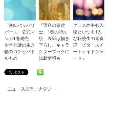
「逆転バリバリ
「運命の巻戻
クラスの中心人
バース」公式マ
士」1巻の特別
物といつも1人
ンガ1巻発売
版 表紙は描き
な転校生の青春
少年と謎の生き
下ろし、キャラ
譚「ビタースイ
物のコンビバト
クターブックに
ートナイトシェ
ルもの
は新情報も
ード」