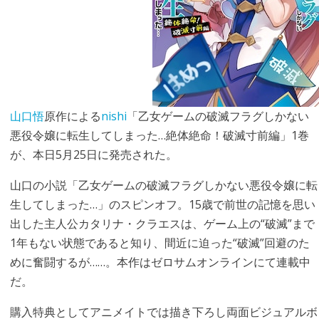
山口悟
原作による
nishi
「乙女ゲームの破滅フラグしかない
悪役令嬢に転生してしまった…絶体絶命！破滅寸前編」1巻
が、本日5月25日に発売された。
山口の小説「乙女ゲームの破滅フラグしかない悪役令嬢に転
生してしまった…」のスピンオフ。15歳で前世の記憶を思い
出した主人公カタリナ・クラエスは、ゲーム上の“破滅”まで
1年もない状態であると知り、間近に迫った“破滅”回避のた
めに奮闘するが……。本作はゼロサムオンラインにて連載中
だ。
購入特典としてアニメイトでは描き下ろし両面ビジュアルボ