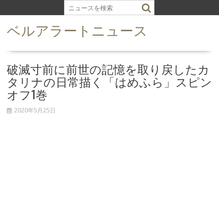
S
k
ベルアラートニュース
i
p
t
o
破滅寸前に前世の記憶を取り戻したカ
c
タリナの日常描く「はめふら」スピン
o
オフ1巻
n
t
2020年5月25日
e
n
t