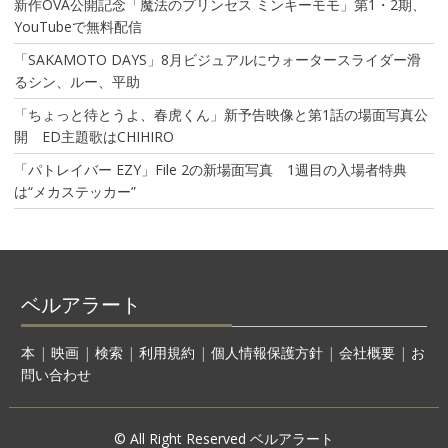
新作OVA公開記念「魔法のプリンセス ミンキーモモ」第1・2期、
YouTubeで無料配信
「SAKAMOTO DAYS」8月ビジュアルにウォータースライダー滑
るシン、ルー、平助
「ちょっと待とうよ、春虎くん」新予告映像と第1話の場面写真公
開 ED主題歌はCHIHIRO
「パトレイバー EZY」File 2の新場面写真 1週目の入場者特典
は“メカステッカー”
ベルアラート
本
|
映画
|
検索
|
利用規約
|
個人情報保護方針
|
会社概要
|
お
問い合わせ
© All Right Reserved ベルアラート