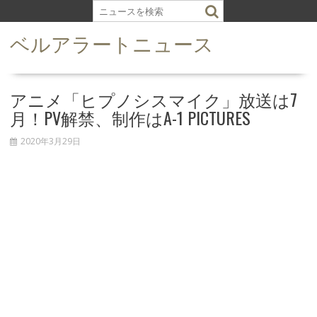
S
k
ベルアラートニュース
i
p
t
o
アニメ「ヒプノシスマイク」放送は7
c
月！PV解禁、制作はA-1 PICTURES
o
n
2020年3月29日
t
e
n
t