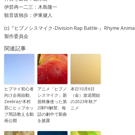
伊弉冉一二三：木島隆一
観音坂独歩：伊東健人
(c)『ヒプノシスマイク-Division Rap Battle-』Rhyme Anima
製作委員会
関連記事
ヒプマイ初心者
アニメ「ヒプノ
本日10月6日
向け企画始動、
シスマイク」新
（金）放送開始
Zeebraが木村
規映像使った第
の2023年秋ア
昴にヒップホッ
2弾PV解禁、毎
ニメ
プ用語教える動
話の劇中で新曲
画公開
を披露