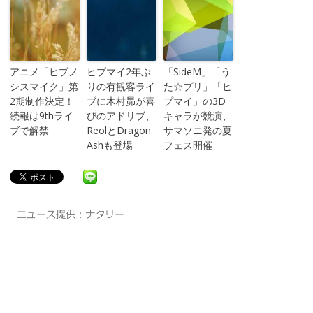
アニメ「ヒプノ
ヒプマイ2年ぶ
「SideM」「う
シスマイク」第
りの有観客ライ
た☆プリ」「ヒ
2期制作決定！
ブに木村昴が喜
プマイ」の3D
続報は9thライ
びのアドリブ、
キャラが競演、
ブで解禁
ReolとDragon
サマソニ発の夏
Ashも登場
フェス開催