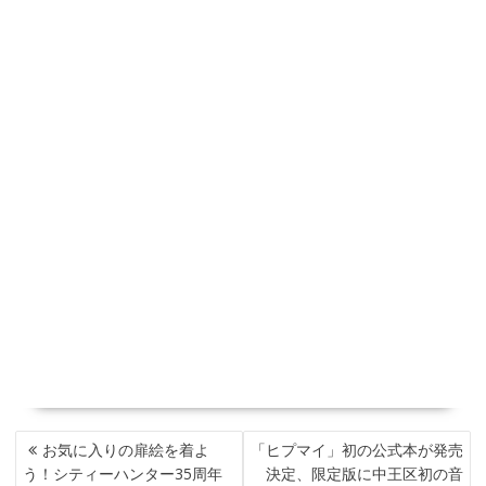
投
お気に入りの扉絵を着よ
「ヒプマイ」初の公式本が発売
稿
う！シティーハンター35周年
決定、限定版に中王区初の音