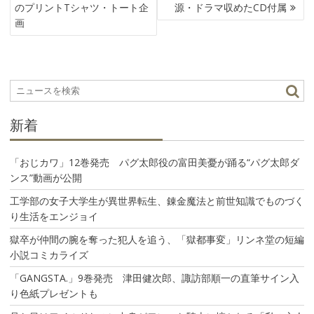
ナ
のプリントTシャツ・トート企
源・ドラマ収めたCD付属
ビ
画
ゲ
ー
シ
ョ
ン
新着
「おじカワ」12巻発売 パグ太郎役の富田美憂が踊る“パグ太郎ダ
ンス”動画が公開
工学部の女子大学生が異世界転生、錬金魔法と前世知識でものづく
り生活をエンジョイ
獄卒が仲間の腕を奪った犯人を追う、「獄都事変」リンネ堂の短編
小説コミカライズ
「GANGSTA.」9巻発売 津田健次郎、諏訪部順一の直筆サイン入
り色紙プレゼントも