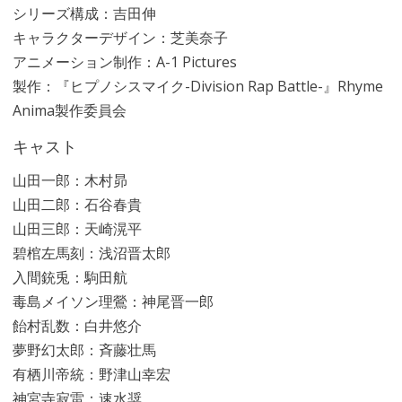
シリーズ構成：吉田伸
キャラクターデザイン：芝美奈子
アニメーション制作：A-1 Pictures
製作：『ヒプノシスマイク-Division Rap Battle-』Rhyme
Anima製作委員会
キャスト
山田一郎：木村昴
山田二郎：石谷春貴
山田三郎：天崎滉平
碧棺左馬刻：浅沼晋太郎
入間銃兎：駒田航
毒島メイソン理鶯：神尾晋一郎
飴村乱数：白井悠介
夢野幻太郎：斉藤壮馬
有栖川帝統：野津山幸宏
神宮寺寂雷：速水奨