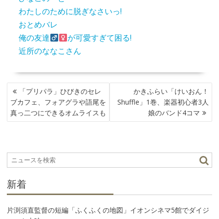
わたしのために脱ぎなさいっ!
おとめバレ
俺の友達
が可愛すぎて困る!
近所のななこさん
投
「プリパラ」ひびきのセレ
かきふらい「けいおん！
稿
ブカフェ、フォアグラや語尾を
Shuffle」1巻、楽器初心者3人
ナ
真っ二つにできるオムライスも
娘のバンド4コマ
ビ
ゲ
ー
シ
ョ
ン
新着
片渕須直監督の短編「ふくふくの地図」イオンシネマ5館でダイジ