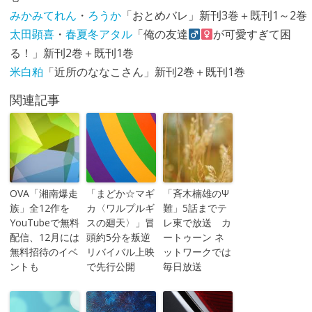
みかみてれん
・
ろうか
「おとめバレ」新刊3巻＋既刊1～2巻
太田顕喜
・
春夏冬アタル
「俺の友達
が可愛すぎて困
る！」新刊2巻＋既刊1巻
米白粕
「近所のななこさん」新刊2巻＋既刊1巻
関連記事
OVA「湘南爆走
「まどか☆マギ
「斉木楠雄のΨ
族」全12作を
カ〈ワルプルギ
難」5話までテ
YouTubeで無料
スの廻天〉」冒
レ東で放送 カ
配信、12月には
頭約5分を叛逆
ートゥーン ネ
無料招待のイベ
リバイバル上映
ットワークでは
ントも
で先行公開
毎日放送