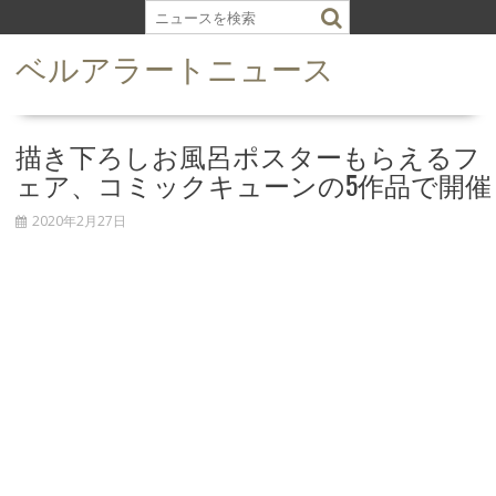
S
k
ベルアラートニュース
i
p
t
o
描き下ろしお風呂ポスターもらえるフ
c
ェア、コミックキューンの5作品で開催
o
n
2020年2月27日
t
e
n
t