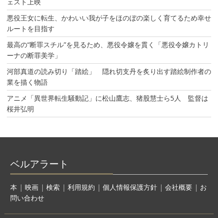
ェスト上映
悪役王女に転生、かわいい我が子をほのぼの楽しく育てるため幸せ
ルートを目指す
最高の“断罪スチル”を見るため、悪役令嬢を貫く「悪役令嬢カトリ
ーナの断罪美学」
河部真道の読み切り「踏絵」 隠れ切支丹を炙り出す踏絵制作者の
業を描く物語
アニメ「異世界転生騒動記」に松山鷹志、猪股慧士ら5人 監督は
桜井弘明
ベルアラート
本
|
映画
|
検索
|
利用規約
|
個人情報保護方針
|
会社概要
|
お
問い合わせ