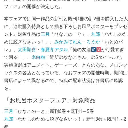
フェア」の開催が決定した。
本フェアでは同一作品の新刊と既刊1冊の計2冊を購入した人
に、連動購入特典として描き下ろしお風呂ポスターをプレゼ
ント。対象作品は
三月
「ひなこのーと」、
九郎
「わたしのた
めに脱ぎなさいっ！」、
みかみてれん
・
ろうか
「おとめバ
レ」、
太田顕喜
・
春夏冬アタル
「俺の友達
が可愛すぎ
て困る！」、
米白粕
「近所のななこさん」の5タイトルだ。
実施店舗はアニメイト、ゲーマーズ、とらのあな、メロンブ
ックスの各店となっている。なおフェアの開催時期、期間は
書店によって異なるので、特典の配布状況は各書店に確認
を。
「お風呂ポスターフェア」対象商品
三月
「ひなこのーと」新刊6巻＋既刊1～5巻
九郎
「わたしのために脱ぎなさいっ！」新刊3巻＋既刊1～2
巻