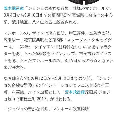
荒木飛呂彦
「ジョジョの奇妙な冒険」仕様のマンホールが、
8月4日から9月10日までの期間限定で宮城県仙台市内の中心
部、荒井地区、八木山地区に設置される。
マンホールのデザインは東方仗助、岸辺露伴、空条承太郎、
広瀬康一、花京院典明など第3部「スターダストクルセイダ
ース」、第4部「ダイヤモンドは砕けない」の登場キャラク
ターをあしらった9種類をラインナップ。吉良吉影のイラス
トをあしらったマンホールのみ、8月9日からの設置となるた
めご注意を。
なお仙台市では8月12日から9月10日までの期間、「ジョジ
ョの奇妙な冒険」のイベント「ジョジョフェス in S市杜王
町」を実施。メイン企画として「
荒木飛呂彦
原画展 ジョジ
ョ展 in S市杜王町 2017」が行われる。
「ジョジョの奇妙な冒険」マンホール設置箇所