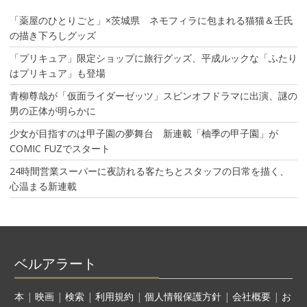
「薬屋のひとりごと」×茨城県 ネモフィラに包まれる猫猫＆壬氏
の描き下ろしグッズ
「プリキュア」限定ショップに旅行グッズ、平成ルックな「ふたり
はプリキュア」も登場
青柳尊哉が「仮面ライダーゼッツ」スピンオフドラマに出演、謎の
男の正体が明らかに
少女が目指すのは甲子園の夢舞台 新連載「柚季の甲子園」が
COMIC FUZでスタート
24時間営業スーパーに夜訪れる客たちとスタッフの日常を描く、
心温まる新連載
ベルアラート
本
|
映画
|
検索
|
利用規約
|
個人情報保護方針
|
会社概要
|
お