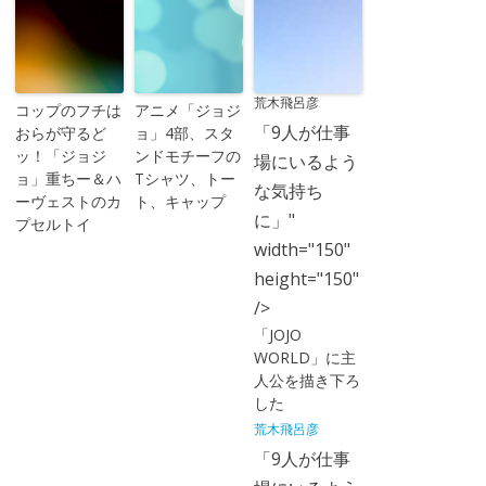
荒木飛呂彦
コップのフチは
アニメ「ジョジ
「9人が仕事
おらが守るど
ョ」4部、スタ
ッ！「ジョジ
ンドモチーフの
場にいるよう
ョ」重ちー＆ハ
Tシャツ、トー
な気持ち
ーヴェストのカ
ト、キャップ
に」"
プセルトイ
width="150"
height="150"
/>
「JOJO
WORLD」に主
人公を描き下ろ
した
荒木飛呂彦
「9人が仕事