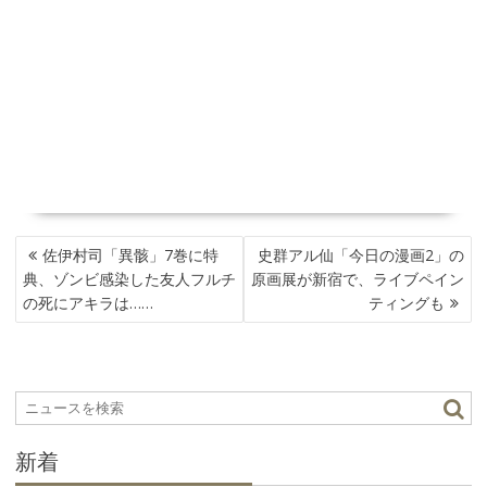
投
佐伊村司「異骸」7巻に特
史群アル仙「今日の漫画2」の
稿
典、ゾンビ感染した友人フルチ
原画展が新宿で、ライブペイン
ナ
の死にアキラは……
ティングも
ビ
ゲ
ー
シ
ョ
ン
新着