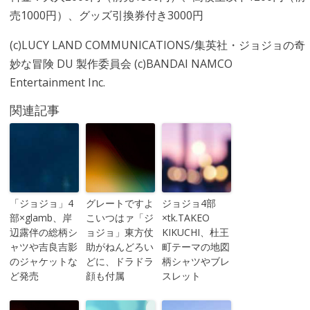
売1000円）、グッズ引換券付き3000円
(c)LUCY LAND COMMUNICATIONS/集英社・ジョジョの奇
妙な冒険 DU 製作委員会 (c)BANDAI NAMCO
Entertainment Inc.
関連記事
「ジョジョ」4
グレートですよ
ジョジョ4部
部×glamb、岸
こいつはァ「ジ
×tk.TAKEO
辺露伴の総柄シ
ョジョ」東方仗
KIKUCHI、杜王
ャツや吉良吉影
助がねんどろい
町テーマの地図
のジャケットな
どに、ドラドラ
柄シャツやブレ
ど発売
顔も付属
スレット