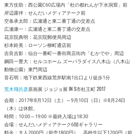
東方仗助：西公園C60広場内「杜の都れんが下水洞窟」前
岸辺露伴：せんだいメディアテーク前
空条承太郎：広瀬通と東二番丁通の交差点
広瀬康一：広瀬通と東二番丁通の交差点
花京院典明：花京院郵便局周辺
杉本鈴美：ローソン柳町通店前
吉良吉影：仙台一番町一番街商店街内「むかでや」周辺
鋼田一豊大：セルコホーム ズーパラダイス八木山（八木山
動物公園）東門周辺
音石明：地下鉄東西線荒井駅南1出口より徒歩1分
荒木飛呂彦
原画展 ジョジョ展 IN S市杜王町 2017
会期：2017年8月12日（土）～9月10日（日）※8月24日
（木）は休館。
時間：10:00～19:00 ※最終入場は18:30
会場：せんだいメディアテーク6階ギャラリー
料金：大人2000円（前売1800円）、高校生以下1200円（前