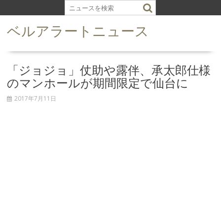
S
k
ベルアラートニュース
i
p
t
o
「ジョジョ」仗助や露伴、承太郎仕様
c
のマンホールが期間限定で仙台に
o
n
2017年7月11日
t
e
n
t