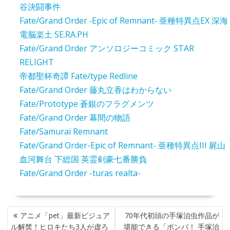
谷決闘事件
Fate/Grand Order ‐Epic of Remnant‐ 亜種特異点EX 深海
電脳楽土 SE.RA.PH
Fate/Grand Order アンソロジーコミック STAR
RELIGHT
帝都聖杯奇譚 Fate/type Redline
Fate/Grand Order 藤丸立香はわからない
Fate/Prototype 蒼銀のフラグメンツ
Fate/Grand Order 幕間の物語
Fate/Samurai Remnant
Fate/Grand Order-Epic of Remnant- 亜種特異点III 屍山
血河舞台 下総国 英霊剣豪七番勝負
Fate/Grand Order -turas realta-
投
アニメ「pet」最新ビジュア
70年代初頭の手塚治虫作品が
稿
ル解禁！ヒロキたち3人が虚ろ
堪能できる「ボンバ！ 手塚治