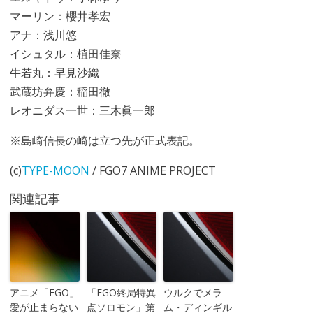
マーリン：櫻井孝宏
アナ：浅川悠
イシュタル：植田佳奈
牛若丸：早見沙織
武蔵坊弁慶：稲田徹
レオニダス一世：三木眞一郎
※島崎信長の崎は立つ先が正式表記。
(c)
TYPE-MOON
/ FGO7 ANIME PROJECT
関連記事
アニメ「FGO」
「FGO終局特異
ウルクでメラ
愛が止まらない
点ソロモン」第
ム・ディンギル