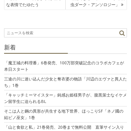
ナ
な表情でたゆたう
虫ダーク・アンソロジー」
ビ
ゲ
ー
シ
ョ
ン
新着
「魔王城の料理番」6巻発売、100万部突破記念のコラボカフェが
本日スタート
三途の川に迷い込んだ少女と奪衣婆の物語「川辺のエヴァと異人た
ち」1巻
「キャッチミーマイスター」鈍感お姫様男子が、腹黒策士なイケメ
ン留学生に迫られるBL
そこは人と鋼の異形が共生する地下世界、ほっこりSF「ネノ國の
結ビノ巫女」1巻
「山と食欲と私」21巻発売、20巻まで無料公開 直筆サイン入り