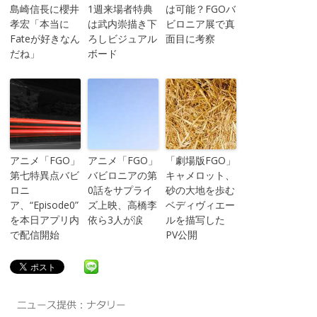
島崎信長に櫻井
1週来場者特典
は可能？FGOバ
孝宏「本当に
は武内崇描き下
ビロニア展で真
Fateが好きなん
ろしビジュアル
面目に考察
だね」
ボード
アニメ「FGO」
アニメ「FGO」
「劇場版FGO」
第七特異点バビ
バビロニアの第
キャメロット、
ロニ
0話をサプライ
砂の大地を歩む
ア、“Episode0”
ズ上映、高橋李
ベディヴィエー
を本日アプリ内
依ら3人が涙
ルを描写した
で配信開始
PV公開