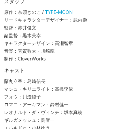
スタッフ
原作：奈須きのこ /
TYPE-MOON
リードキャラクターデザイナー：武内崇
監督：赤井俊文
副監督：黒木美幸
キャラクターデザイン：高瀬智章
音楽：芳賀敬太・川崎龍
制作：CloverWorks
キャスト
藤丸立香：島崎信長
マシュ・キリエライト：高橋李依
フォウ：川澄綾子
ロマニ・アーキマン：鈴村健一
レオナルド・ダ・ヴィンチ：坂本真綾
ギルガメッシュ：関智一
エルキドゥ：小林ゆう