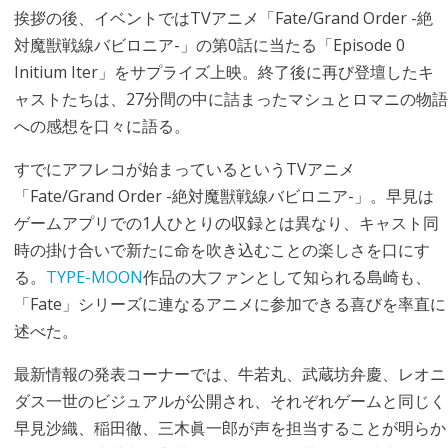
挨拶の後、イベントではTVアニメ「Fate/Grand Order -絶
対魔獣戦線バビロニア-」の第0話に当たる「Episode 0
Initium Iter」をサプライズ上映。終了後に再び登壇したキ
ャストたちは、27分間の中に詰まったマシュとロマニの物語
への感想を口々に語る。
すでにアフレコが始まっているというTVアニメ
「Fate/Grand Order -絶対魔獣戦線バビロニア-」。早見は
ゲームアプリでの1人ひとりの収録とは異なり、キャスト同
時の掛け合いで新たに命を吹き込むことの楽しさを口にす
る。
TYPE-MOON
作品の大ファンとして知られる島崎も、
「Fate」シリーズに連なるアニメに参加できる喜びを率直に
述べた。
最新情報の発表コーナーでは、牛若丸、武蔵坊弁慶、レオニ
ダス一世のビジュアルが公開され、それぞれゲームと同じく
早見沙織、稲田徹、三木眞一郎が声を担当することが明らか