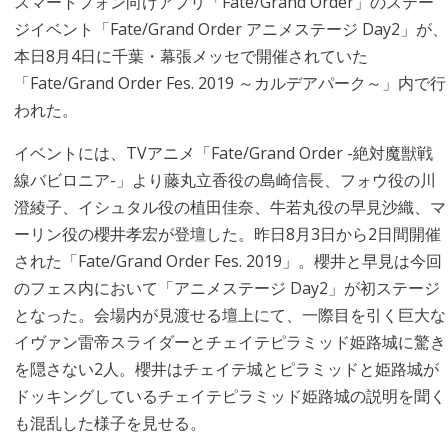
スマートフォン向けアプリ「Fate/Grand Order」のステー
ジイベント「Fate/Grand Order アニメステージ Day2」が、
本日8月4日に千葉・幕張メッセで開催されていた
「Fate/Grand Order Fes. 2019 ～カルデアパーク～」内で行
われた。
イベントには、TVアニメ「Fate/Grand Order -絶対魔獣戦
線バビロニア-」より藤丸立香役の島崎信長、フォウ役の川
澄綾子、イシュタル役の植田佳奈、牛若丸役の早見沙織、マ
ーリン役の櫻井孝宏が登壇した。昨日8月3日から2日間開催
された「Fate/Grand Order Fes. 2019」。櫻井と早見は今回
のフェス内において「アニメステージ Day2」が初ステージ
となった。会場内が見渡せる壇上にて、一際目を引く巨大な
イヴァン雷帝スライダーとチェイテピラミッド姫路城に驚き
を隠さない2人。櫻井はチェイテ城とピラミッドと姫路城が
ドッキングしているチェイテピラミッド姫路城の説明を聞く
も混乱した様子を見せる。