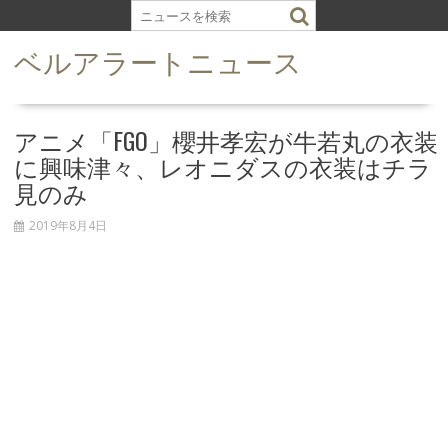
S
k
ベルアラートニュース
i
p
t
o
アニメ「FGO」櫻井孝宏が牛若丸の衣装
c
に興味津々、レオニダスの衣装はチラ
o
見のみ
n
t
2019年8月4日
e
n
t