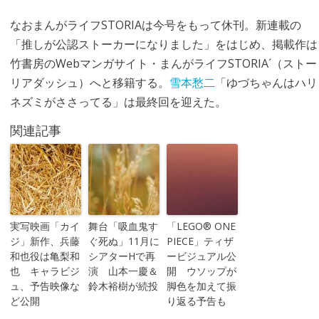
なおまんがライフSTORIAは今号をもって休刊。新連載の
「推しが公認ストーカーになりました」をはじめ、掲載作は
竹書房のWebマンガサイト・まんがライフSTORIA´（ストー
リアダッシュ）へと移籍する。
雪本愁二
「ゆづちゃんはハリ
ネズミがささってる」は最終回を迎えた。
関連記事
実写映画「カイ
舞台「吸血鬼す
「LEGO® ONE
ジ」新作、兵藤
ぐ死ぬ」11月に
PIECE」ティザ
和也役は亀梨和
シアターHで再
ービジュアル公
也 キャラビジ
演 山本一慶＆
開 ウソップが
ュ、予告映像な
鈴木裕樹が続投
脚色を加えて振
ど公開
り返る予告も