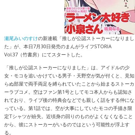
瀬尾みいのすけ
の新連載「推しが公認ストーカーになりまし
た」が、本日7月30日発売のまんがライフSTORIA
Vol.37（竹書房）にてスタートした。
「推しが公認ストーカーになりました」は、アイドルの少
女・モコを追いかけている男子・天野空が気が付くと、見知
らぬ部屋で両手両足を縛られていたことから始まるストーカ
ーラブコメ。空はファン第1号としてモコ本人からも認知さ
れており、ライブ後の特典会などでも親しく話をする仲にな
っている。第1話では、空が大事にしていたモコの手描き限
定Tシャツが紛失。近頃身の回りのものがよくなくなること
から、彼にストーカーがいるのではという可能性が浮上す
る。