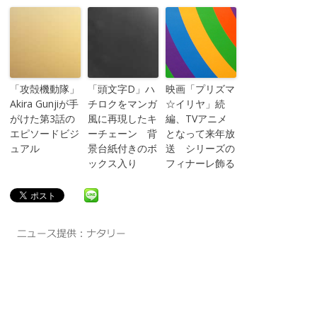
「攻殻機動隊」
「頭文字D」ハ
映画「プリズマ
Akira Gunjiが手
チロクをマンガ
☆イリヤ」続
がけた第3話の
風に再現したキ
編、TVアニメ
エピソードビジ
ーチェーン 背
となって来年放
ュアル
景台紙付きのボ
送 シリーズの
ックス入り
フィナーレ飾る