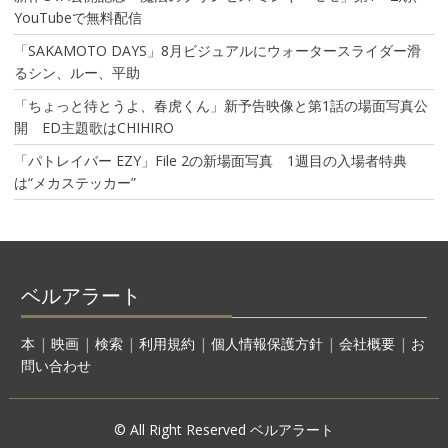
YouTubeで無料配信
「SAKAMOTO DAYS」8月ビジュアルにウォータースライダー滑
るシン、ルー、平助
「ちょっと待とうよ、春虎くん」新予告映像と第1話の場面写真公
開 ED主題歌はCHIHIRO
「パトレイバー EZY」File 2の新場面写真 1週目の入場者特典
は“メカステッカー”
ベルアラート
本
|
映画
|
検索
|
利用規約
|
個人情報保護方針
|
会社概要
|
お
問い合わせ
© All Right Reserved ベルアラート