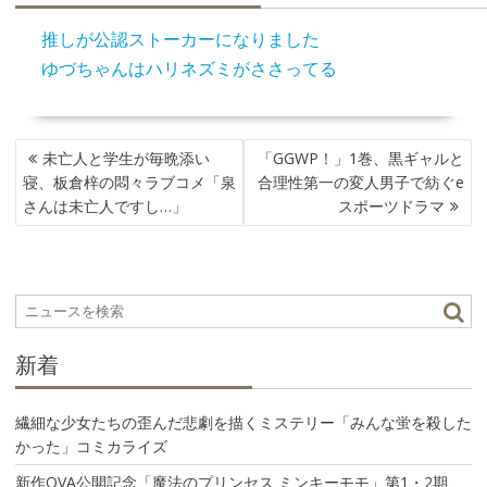
推しが公認ストーカーになりました
ゆづちゃんはハリネズミがささってる
投
未亡人と学生が毎晩添い
「GGWP！」1巻、黒ギャルと
稿
寝、板倉梓の悶々ラブコメ「泉
合理性第一の変人男子で紡ぐe
ナ
さんは未亡人ですし…」
スポーツドラマ
ビ
ゲ
ー
シ
ョ
ン
新着
繊細な少女たちの歪んだ悲劇を描くミステリー「みんな蛍を殺した
かった」コミカライズ
新作OVA公開記念「魔法のプリンセス ミンキーモモ」第1・2期、