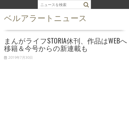
S
k
ベルアラートニュース
i
p
t
o
まんがライフSTORIA休刊、作品はWEBへ
c
移籍＆今号からの新連載も
o
n
2019年7月30日
t
e
n
t