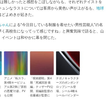
人は難しかったと感想をこぼしながらも、それぞれテイストを
キュンなラストについては客席から黄色い声が上がるも、
地球
はどよめきが起きた。
ちゃん
による“今注目している制服を着せたい男性芸能人”の名
早く高校生になってって感じですね」と興奮気味で語ると、山
、イベントは和やかに幕を閉じた。
アニメ「転スラ」
「呪術廻戦」第4
ナガノキャラクタ
、
第4期キービジュ
期「死滅回游 後
ーズのボンボンド
続
アル第2弾に“原初
編」ティザーPV公
ロップシール登
の悪魔”の姿、PV
開、前編副監督の
場、シール4種＆
動
も公開
佐藤威が監督に
シールバインダー