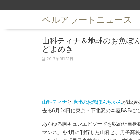
S
k
ベルアラートニュース
i
p
t
山科ティナ＆地球のお魚ぽ
o
c
どよめき
o
n
2017年6月25日
t
e
n
t
山科ティナ
と
地球のお魚ぽんちゃん
が出演
去る6月24日に東京・下北沢の本屋B&Bに
あらゆる胸キュンエピソードを収めた自身初
マンス」を4月に刊行した山科と、男子高