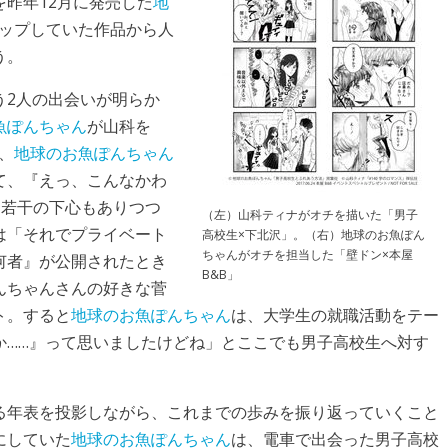
昨年12月に発売した
地
にアップしていた作品から人
う。
う2人の出会いが明らか
魚ぽんちゃん
が山科を
、
地球のお魚ぽんちゃん
て、『えっ、こんなかわ
。若干の下心もありつつ
（左）山科ティナがオチを描いた「男子
は「それでプライベート
高校生×下北沢」。（右）地球のお魚ぽん
ちゃんがオチを担当した「壁ドン×本屋
何者』が公開されたとき
B&B」
んちゃんさんの好きな菅
ト。すると
地球のお魚ぽんちゃん
は、大学生の就職活動をテー
か……』って思いましたけどね」とここでも男子高校生へ対す
る年表を投影しながら、これまでの歩みを振り返っていくこと
にしていた
地球のお魚ぽんちゃん
は、電車で出会った男子高校