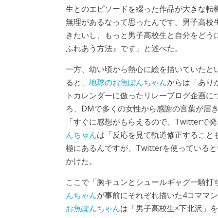
生とのエピソードを綴った作品が大きな転
無理があるなって思ったんです。男子高校
きたいし、もっと男子高校生と自分をどう
ふれあう方法』です」と述べた。
一方、幼い頃から熱心に絵を描いていたと
ると、
地球のお魚ぽんちゃん
からは「あり
トカレンダーに倣ったリレーブログ企画に
ろ、DMで多くの女性から感謝の言葉が届
「すぐに感想がもらえるので、Twitter
んちゃん
は「反応を見て軌道修正すること
極にあるんですが、Twitterを使ってい
かけた。
ここで「胸キュンとシュールギャグ一騎打
んちゃん
が事前にそれぞれ描いた4コママン
お魚ぽんちゃん
は「男子高校生×下北沢」を