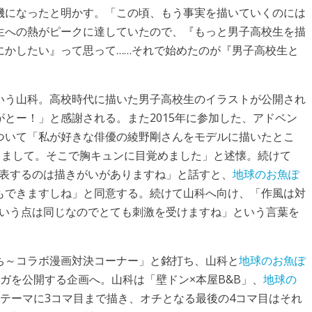
機になったと明かす。「この頃、もう事実を描いていくのには
生への熱がピークに達していたので、『もっと男子高校生を描
にかしたい』って思って……それで始めたのが『男子高校生と
いう山科。高校時代に描いた男子高校生のイラストが公開され
がとー！」と感謝される。また2015年に参加した、アドベン
ついて「私が好きな俳優の綾野剛さんをモデルに描いたとこ
きまして。そこで胸キュンに目覚めました」と述懐。続けて
で発表するのは描きがいがありますね」と話すと、
地球のお魚ぽ
もできますしね」と同意する。続けて山科へ向け、「作風は対
るという点は同じなのでとても刺激を受けますね」という言葉を
ち～コラボ漫画対決コーナー」と銘打ち、山科と
地球のお魚ぽ
ガを公開する企画へ。山科は「壁ドン×本屋B&B」、
地球の
テーマに3コマ目まで描き、オチとなる最後の4コマ目はそれ