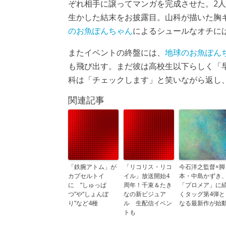
ぞれ相手に譲ってマンガを完成させた。2
生かした結末をお披露目。山科が描いた胸
のお魚ぽんちゃん
によるシュールなオチに
またイベントの終盤には、
地球のお魚ぽん
も飛び出す。まだ彼は高校生以下らしく「
科は「チェックします」と笑いながら返し
関連記事
「鉄腕アトム」が
「リコリス・リコ
今石洋之監督×脚
カプセルトイ
イル」放送開始4
本・中島かずき
に “しゅっぱ
周年！千束＆たき
「プロメア」に
つ”や“しょんぼ
なの新ビジュア
くタッグ第4弾と
り”など4種
ル 生配信イベン
なる最新作が始
トも