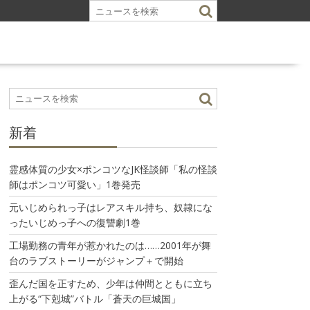
新着
霊感体質の少女×ポンコツなJK怪談師「私の怪談
師はポンコツ可愛い」1巻発売
元いじめられっ子はレアスキル持ち、奴隷にな
ったいじめっ子への復讐劇1巻
工場勤務の青年が惹かれたのは……2001年が舞
台のラブストーリーがジャンプ＋で開始
歪んだ国を正すため、少年は仲間とともに立ち
上がる“下剋城”バトル「蒼天の巨城国」